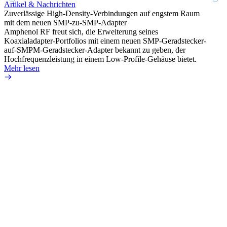
Artikel & Nachrichten
Artik
Zuverlässige High-Density-Verbindungen auf engstem Raum
Anti-
mit dem neuen SMP-zu-SMP-Adapter
Instal
Amphenol RF freut sich, die Erweiterung seines
Amphen
Koaxialadapter-Portfolios mit einem neuen SMP-Geradstecker-
SMA-P
auf-SMPM-Geradstecker-Adapter bekannt zu geben, der
Lötste
Hochfrequenzleistung in einem Low-Profile-Gehäuse bietet.
Mehr 
Mehr lesen