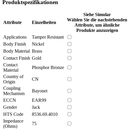
Produktspezifikationen
Siehe Simular
Wählen Sie die nachstehenden
Attribute
Einzelheiten
Attribute, um ähnliche
Produkte anzuzeigen
Applications
Tamper Resistant
Body Finish
Nickel
Body Material
Brass
Contact Finish
Gold
Contact
Phosphor Bronze
Material
Country of
CN
Origin
Coupling
Bayonet
Mechanism
ECCN
EAR99
Gender
Jack
HTS Code
8536.69.4010
Impedance
75
(Ohms)