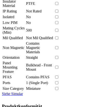
Insulator
PTFE
Material
IP Rating
Not Rated
Isolated
No
Low PIM
No
Mating Cycles
500
(Min)
Mil Qualified
Not Mil Qualified
Contains
Non Magnetic
Magnetic
Materials
Orientation
Straight
Panel
Bulkhead - Front
Mounting
Mount
Feature
PFAS
Contains PFAS
Ports
1 (Single Port)
Size Category
Miniature
Siehe Simular
Produktkonformität