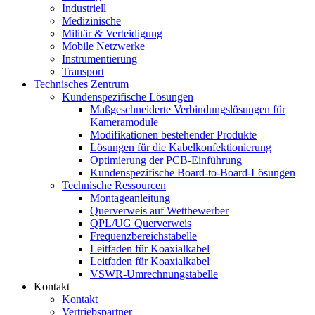
Industriell
Medizinische
Militär & Verteidigung
Mobile Netzwerke
Instrumentierung
Transport
Technisches Zentrum
Kundenspezifische Lösungen
Maßgeschneiderte Verbindungslösungen für
Kameramodule
Modifikationen bestehender Produkte
Lösungen für die Kabelkonfektionierung
Optimierung der PCB-Einführung
Kundenspezifische Board-to-Board-Lösungen
Technische Ressourcen
Montageanleitung
Querverweis auf Wettbewerber
QPL/UG Querverweis
Frequenzbereichstabelle
Leitfaden für Koaxialkabel
Leitfaden für Koaxialkabel
VSWR-Umrechnungstabelle
Kontakt
Kontakt
Vertriebspartner