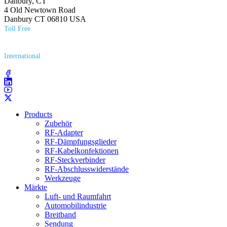
Danbury, CT
4 Old Newtown Road
Danbury CT 06810 USA
Toll Free
(800) 627​-7100
International
(203) 743​-9272
Products
Zubehör
RF-Adapter
RF-Dämpfungsglieder
RF-Kabelkonfektionen
RF-Steckverbinder
RF-Abschlusswiderstände
Werkzeuge
Märkte
Luft- und Raumfahrt
Automobilindustrie
Breitband
Sendung