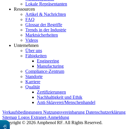
Lokale Repräsentanten
Ressourcen
Artikel & Nachrichten
FAQ
Glossar der Begriffe
Trends in der Industrie
Marktsicherheiten
Videos
Unternehmen
Über uns
Fähigkeiten
Engineering
Manufacturing
Compliance-Zentrum
Standorte
Karriere
Qualität
Zertifizierungen
Nachhaltigkeit und Ethik
Anti-Sklaverei/Menschenhandel
Verkaufsbedingungen
Nutzungsvereinbarung
Datenschutzerklärung
Sitemap
Logos
Extranet-Anmeldung
Copyright © 2026 Amphenol RF. All Rights Reserved.