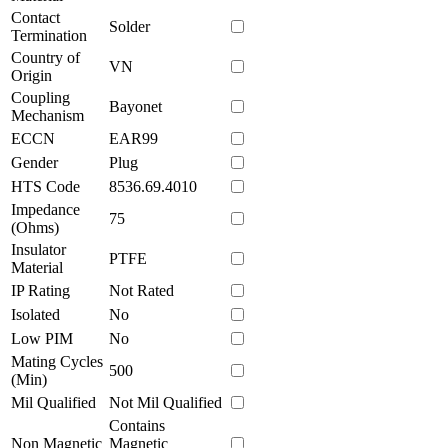
Contact
Solder
Termination
Country of
VN
Origin
Coupling
Bayonet
Mechanism
ECCN
EAR99
Gender
Plug
HTS Code
8536.69.4010
Impedance
75
(Ohms)
Insulator
PTFE
Material
IP Rating
Not Rated
Isolated
No
Low PIM
No
Mating Cycles
500
(Min)
Mil Qualified
Not Mil Qualified
Contains
Non Magnetic
Magnetic