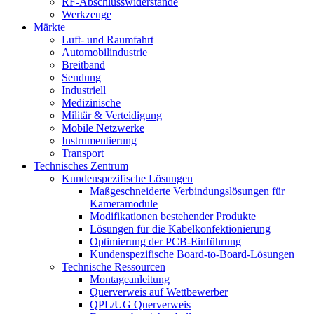
RF-Abschlusswiderstände
Werkzeuge
Märkte
Luft- und Raumfahrt
Automobilindustrie
Breitband
Sendung
Industriell
Medizinische
Militär & Verteidigung
Mobile Netzwerke
Instrumentierung
Transport
Technisches Zentrum
Kundenspezifische Lösungen
Maßgeschneiderte Verbindungslösungen für
Kameramodule
Modifikationen bestehender Produkte
Lösungen für die Kabelkonfektionierung
Optimierung der PCB-Einführung
Kundenspezifische Board-to-Board-Lösungen
Technische Ressourcen
Montageanleitung
Querverweis auf Wettbewerber
QPL/UG Querverweis