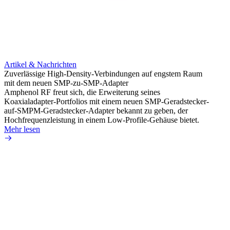
Artikel & Nachrichten
Artik
Zuverlässige High-Density-Verbindungen auf engstem Raum
Anti-
mit dem neuen SMP-zu-SMP-Adapter
Instal
Amphenol RF freut sich, die Erweiterung seines
Amphen
Koaxialadapter-Portfolios mit einem neuen SMP-Geradstecker-
SMA-P
auf-SMPM-Geradstecker-Adapter bekannt zu geben, der
Lötste
Hochfrequenzleistung in einem Low-Profile-Gehäuse bietet.
Mehr 
Mehr lesen