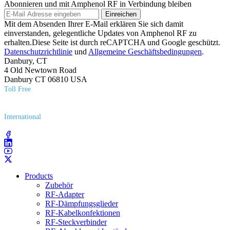
Abonnieren und mit Amphenol RF in Verbindung bleiben
Einreichen
Mit dem Absenden Ihrer E-Mail erklären Sie sich damit
einverstanden, gelegentliche Updates von Amphenol RF zu
erhalten.Diese Seite ist durch reCAPTCHA und Google geschützt.
Datenschutzrichtlinie
und
Allgemeine Geschäftsbedingungen
.
Danbury, CT
4 Old Newtown Road
Danbury CT 06810 USA
Toll Free
(800) 627​-7100
International
(203) 743​-9272
Products
Zubehör
RF-Adapter
RF-Dämpfungsglieder
RF-Kabelkonfektionen
RF-Steckverbinder