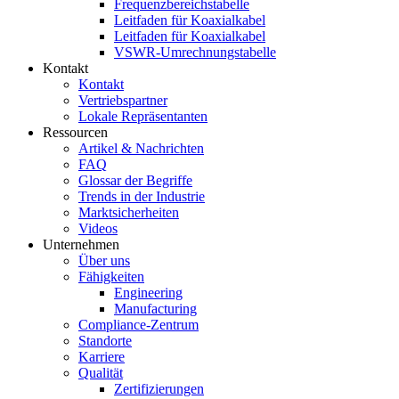
Frequenzbereichstabelle
Leitfaden für Koaxialkabel
Leitfaden für Koaxialkabel
VSWR-Umrechnungstabelle
Kontakt
Kontakt
Vertriebspartner
Lokale Repräsentanten
Ressourcen
Artikel & Nachrichten
FAQ
Glossar der Begriffe
Trends in der Industrie
Marktsicherheiten
Videos
Unternehmen
Über uns
Fähigkeiten
Engineering
Manufacturing
Compliance-Zentrum
Standorte
Karriere
Qualität
Zertifizierungen