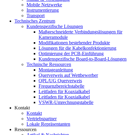
Mobile Netzwerke
Instrumentierung
Transport
Technisches Zentrum
Kundenspezifische Lösungen
Maßgeschneiderte Verbindungslösungen für
Kameramodule
Modifikationen bestehender Produkte
Lösungen für die Kabelkonfektionierung
Optimierung der PCB-Einführung
Kundenspezifische Board-to-Board-Lösungen
Technische Ressourcen
Montageanleitung
Querverweis auf Wettbewerber
QPL/UG Querverweis
Frequenzbereichstabelle
Leitfaden für Koaxialkabel
Leitfaden für Koaxialkabel
VSWR-Umrechnungstabelle
Kontakt
Kontakt
Vertriebspartner
Lokale Repräsentanten
Ressourcen
Artikel & Nachrichten