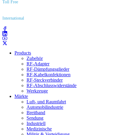
Toll Free
(800) 627​-7100
International
(203) 743​-9272
Products
Zubehör
RF-Adapter
RF-Dämpfungsglieder
RF-Kabelkonfektionen
RF-Steckverbinder
RF-Abschlusswiderstände
Werkzeuge
Märkte
Luft- und Raumfahrt
Automobilindustrie
Breitband
Sendung
Industriell
Medizinische
Militär & Verteidigung