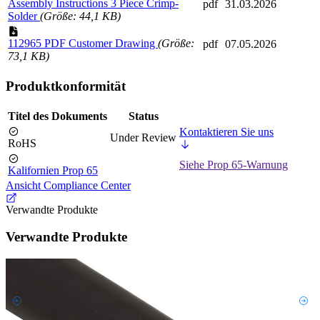
Assembly Instructions 3 Piece Crimp-
pdf
31.03.2026
Solder
(Größe: 44,1 KB)
112965 PDF Customer Drawing
(Größe:
pdf
07.05.2026
73,1 KB)
Produktkonformität
Titel des Dokuments
Status
Kontaktieren Sie uns
Under Review
RoHS
Siehe Prop 65-Warnung
Kalifornien Prop 65
Ansicht Compliance Center
Verwandte Produkte
Verwandte Produkte