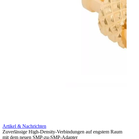
Artikel & Nachrichten
Artik
Zuverlässige High-Density-Verbindungen auf engstem Raum
Anti-
mit dem neuen SMP-zu-SMP-Adapter
Instal