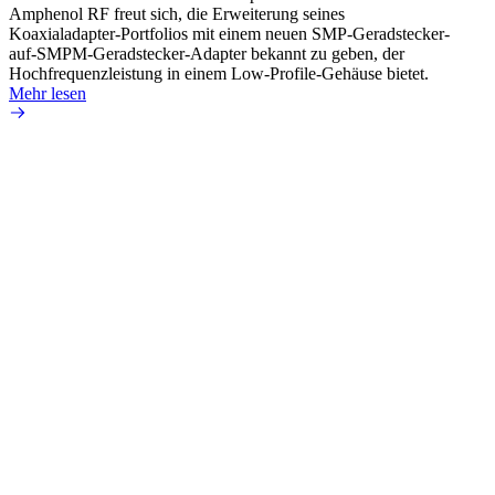
Amphenol RF freut sich, die Erweiterung seines
Amphen
Koaxialadapter-Portfolios mit einem neuen SMP-Geradstecker-
SMA-P
auf-SMPM-Geradstecker-Adapter bekannt zu geben, der
Lötste
Hochfrequenzleistung in einem Low-Profile-Gehäuse bietet.
Mehr 
Mehr lesen