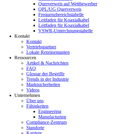
Querverweis auf Wettbewerber
QPL/UG Querverweis
Frequenzbereichstabelle
Leitfaden für Koaxialkabel
Leitfaden für Koaxialkabel
VSWR-Umrechnungstabelle
Kontakt
Kontakt
Vertriebspartner
Lokale Repräsentanten
Ressourcen
Artikel & Nachrichten
FAQ
Glossar der Begriffe
Trends in der Industrie
Marktsicherheiten
Videos
Unternehmen
Über uns
Fähigkeiten
Engineering
Manufacturing
Compliance-Zentrum
Standorte
Karriere