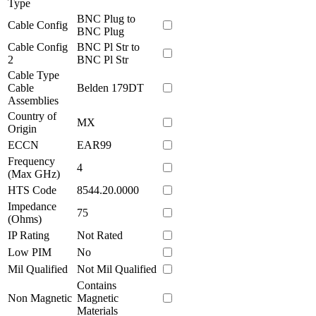
Type
BNC Plug to
Cable Config
BNC Plug
Cable Config
BNC Pl Str to
2
BNC Pl Str
Cable Type
Cable
Belden 179DT
Assemblies
Country of
MX
Origin
ECCN
EAR99
Frequency
4
(Max GHz)
HTS Code
8544.20.0000
Impedance
75
(Ohms)
IP Rating
Not Rated
Low PIM
No
Mil Qualified
Not Mil Qualified
Contains
Non Magnetic
Magnetic
Materials