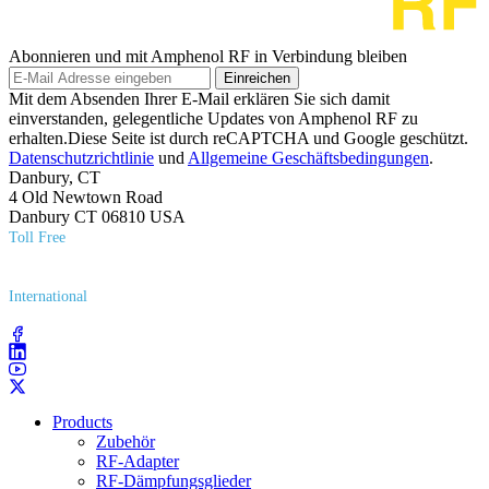
Abonnieren und mit Amphenol RF in Verbindung bleiben
Einreichen
Mit dem Absenden Ihrer E-Mail erklären Sie sich damit
einverstanden, gelegentliche Updates von Amphenol RF zu
erhalten.Diese Seite ist durch reCAPTCHA und Google geschützt.
Datenschutzrichtlinie
und
Allgemeine Geschäftsbedingungen
.
Danbury, CT
4 Old Newtown Road
Danbury CT 06810 USA
Toll Free
(800) 627​-7100
International
(203) 743​-9272
Products
Zubehör
RF-Adapter
RF-Dämpfungsglieder