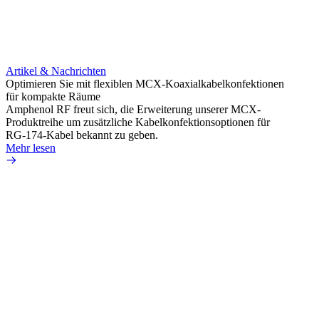
Artikel & Nachrichten
Artik
Optimieren Sie mit flexiblen MCX-Koaxialkabelkonfektionen
Erweit
für kompakte Räume
Konnek
Amphenol RF freut sich, die Erweiterung unserer MCX-
Amphe
Produktreihe um zusätzliche Kabelkonfektionsoptionen für
Produk
RG-174-Kabel bekannt zu geben.
einer 
Mehr lesen
könne
Mehr 