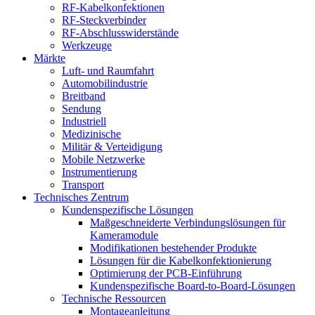
RF-Kabelkonfektionen
RF-Steckverbinder
RF-Abschlusswiderstände
Werkzeuge
Märkte
Luft- und Raumfahrt
Automobilindustrie
Breitband
Sendung
Industriell
Medizinische
Militär & Verteidigung
Mobile Netzwerke
Instrumentierung
Transport
Technisches Zentrum
Kundenspezifische Lösungen
Maßgeschneiderte Verbindungslösungen für
Kameramodule
Modifikationen bestehender Produkte
Lösungen für die Kabelkonfektionierung
Optimierung der PCB-Einführung
Kundenspezifische Board-to-Board-Lösungen
Technische Ressourcen
Montageanleitung