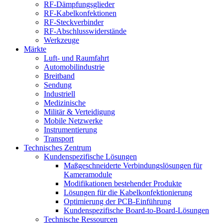
RF-Dämpfungsglieder
RF-Kabelkonfektionen
RF-Steckverbinder
RF-Abschlusswiderstände
Werkzeuge
Märkte
Luft- und Raumfahrt
Automobilindustrie
Breitband
Sendung
Industriell
Medizinische
Militär & Verteidigung
Mobile Netzwerke
Instrumentierung
Transport
Technisches Zentrum
Kundenspezifische Lösungen
Maßgeschneiderte Verbindungslösungen für
Kameramodule
Modifikationen bestehender Produkte
Lösungen für die Kabelkonfektionierung
Optimierung der PCB-Einführung
Kundenspezifische Board-to-Board-Lösungen
Technische Ressourcen