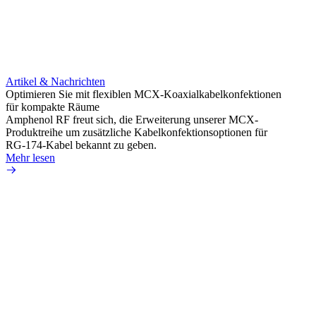
Artikel & Nachrichten
Artik
Optimieren Sie mit flexiblen MCX-Koaxialkabelkonfektionen
Erweit
für kompakte Räume
Konnek
Amphenol RF freut sich, die Erweiterung unserer MCX-
Amphe
Produktreihe um zusätzliche Kabelkonfektionsoptionen für
Produk
RG-174-Kabel bekannt zu geben.
einer 
Mehr lesen
könne
Mehr 