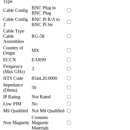
Type
BNC Plug to
Cable Config
BNC Plug
Cable Config
BNC Pl R/A to
2
BNC Pl Str
Cable Type
Cable
RG-58
Assemblies
Country of
MX
Origin
ECCN
EAR99
Frequency
3
(Max GHz)
HTS Code
8544.20.0000
Impedance
50
(Ohms)
IP Rating
Not Rated
Low PIM
No
Mil Qualified
Not Mil Qualified
Contains
Non Magnetic
Magnetic
Materials