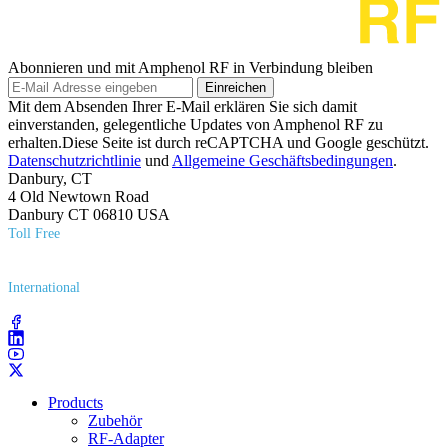
Abonnieren und mit Amphenol RF in Verbindung bleiben
Einreichen
Mit dem Absenden Ihrer E-Mail erklären Sie sich damit
einverstanden, gelegentliche Updates von Amphenol RF zu
erhalten.Diese Seite ist durch reCAPTCHA und Google geschützt.
Datenschutzrichtlinie
und
Allgemeine Geschäftsbedingungen
.
Danbury, CT
4 Old Newtown Road
Danbury CT 06810 USA
Toll Free
(800) 627​-7100
International
(203) 743​-9272
Products
Zubehör
RF-Adapter