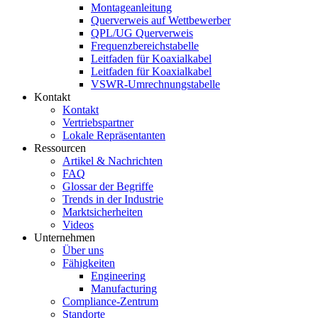
Montageanleitung
Querverweis auf Wettbewerber
QPL/UG Querverweis
Frequenzbereichstabelle
Leitfaden für Koaxialkabel
Leitfaden für Koaxialkabel
VSWR-Umrechnungstabelle
Kontakt
Kontakt
Vertriebspartner
Lokale Repräsentanten
Ressourcen
Artikel & Nachrichten
FAQ
Glossar der Begriffe
Trends in der Industrie
Marktsicherheiten
Videos
Unternehmen
Über uns
Fähigkeiten
Engineering
Manufacturing
Compliance-Zentrum
Standorte