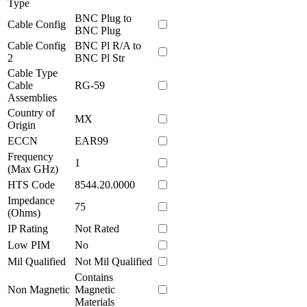
Type
BNC Plug to
Cable Config
BNC Plug
Cable Config
BNC Pl R/A to
2
BNC Pl Str
Cable Type
Cable
RG-59
Assemblies
Country of
MX
Origin
ECCN
EAR99
Frequency
1
(Max GHz)
HTS Code
8544.20.0000
Impedance
75
(Ohms)
IP Rating
Not Rated
Low PIM
No
Mil Qualified
Not Mil Qualified
Contains
Non Magnetic
Magnetic
Materials