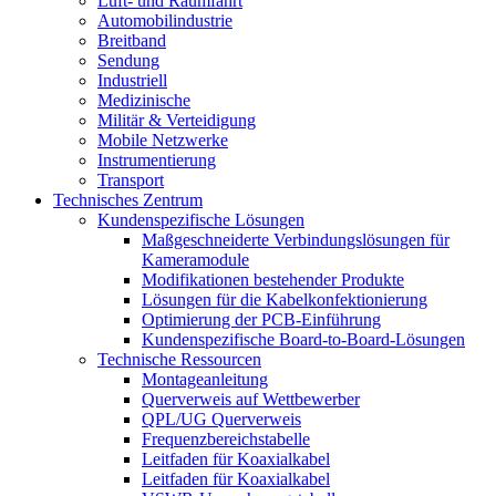
Luft- und Raumfahrt
Automobilindustrie
Breitband
Sendung
Industriell
Medizinische
Militär & Verteidigung
Mobile Netzwerke
Instrumentierung
Transport
Technisches Zentrum
Kundenspezifische Lösungen
Maßgeschneiderte Verbindungslösungen für
Kameramodule
Modifikationen bestehender Produkte
Lösungen für die Kabelkonfektionierung
Optimierung der PCB-Einführung
Kundenspezifische Board-to-Board-Lösungen
Technische Ressourcen
Montageanleitung
Querverweis auf Wettbewerber
QPL/UG Querverweis
Frequenzbereichstabelle
Leitfaden für Koaxialkabel
Leitfaden für Koaxialkabel