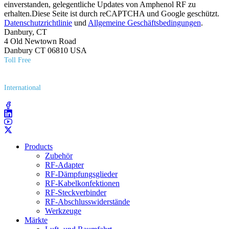
einverstanden, gelegentliche Updates von Amphenol RF zu
erhalten.Diese Seite ist durch reCAPTCHA und Google geschützt.
Datenschutzrichtlinie
und
Allgemeine Geschäftsbedingungen
.
Danbury, CT
4 Old Newtown Road
Danbury CT 06810 USA
Toll Free
(800) 627​-7100
International
(203) 743​-9272
Products
Zubehör
RF-Adapter
RF-Dämpfungsglieder
RF-Kabelkonfektionen
RF-Steckverbinder
RF-Abschlusswiderstände
Werkzeuge
Märkte