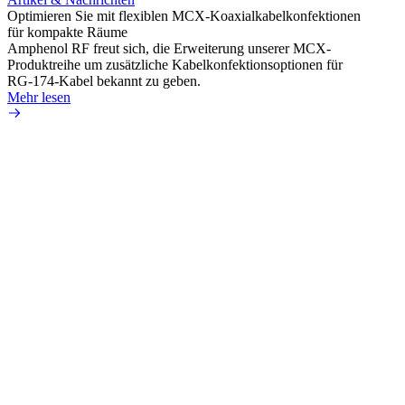
Optimieren Sie mit flexiblen MCX-Koaxialkabelkonfektionen
Erweit
für kompakte Räume
Konnek
Amphenol RF freut sich, die Erweiterung unserer MCX-
Amphe
Produktreihe um zusätzliche Kabelkonfektionsoptionen für
Produk
RG-174-Kabel bekannt zu geben.
einer 
Mehr lesen
könne
Mehr 