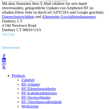
Mit dem Absenden Ihrer E-Mail erklären Sie sich damit
einverstanden, gelegentliche Updates von Amphenol RF zu
erhalten.Diese Seite ist durch reCAPTCHA und Google geschützt.
Datenschutzrichtlinie
und
Allgemeine Geschäftsbedingungen
.
Danbury, CT
4 Old Newtown Road
Danbury CT 06810 USA
Toll Free
(800) 627​-7100
International
(203) 743​-9272
Products
Zubehör
RF-Adapter
RF-Dämpfungsglieder
RF-Kabelkonfektionen
RF-Steckverbinder
RF-Abschlusswiderstände
Werkzeuge