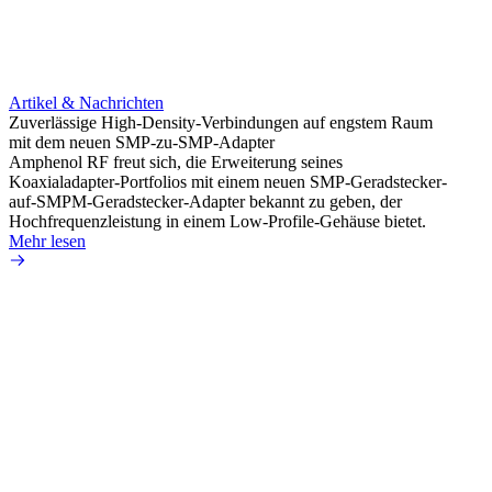
Artikel & Nachrichten
Artik
Zuverlässige High-Density-Verbindungen auf engstem Raum
Optim
mit dem neuen SMP-zu-SMP-Adapter
für k
Amphenol RF freut sich, die Erweiterung seines
Amphe
Koaxialadapter-Portfolios mit einem neuen SMP-Geradstecker-
Produk
auf-SMPM-Geradstecker-Adapter bekannt zu geben, der
RG-17
Hochfrequenzleistung in einem Low-Profile-Gehäuse bietet.
Mehr 
Mehr lesen