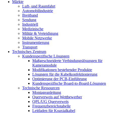
Märkte
Luft- und Raumfahrt
Automobilindustrie
Breitband
Sendung
Industriell
Medizinische
Militär & Verteidigung
Mobile Netzwerke
Instrumentierung
Transport
Technisches Zentrum
Kundenspezifische Lösungen
Maßgeschneiderte Verbindungslösungen für
Kameramodule
Modifikationen bestehender Produkte
Lösungen für die Kabelkonfektionierung
Optimierung der PCB-Einführung
Kundenspezifische Board-to-Board-Lösungen
Technische Ressourcen
Montageanleitung
Querverweis auf Wettbewerber
QPL/UG Querverweis
Frequenzbereichstabelle
Leitfaden für Koaxialkabel