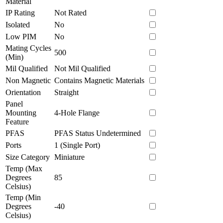
Material
IP Rating
Not Rated
Isolated
No
Low PIM
No
Mating Cycles
500
(Min)
Mil Qualified
Not Mil Qualified
Non Magnetic
Contains Magnetic Materials
Orientation
Straight
Panel
Mounting
4-Hole Flange
Feature
PFAS
PFAS Status Undetermined
Ports
1 (Single Port)
Size Category
Miniature
Temp (Max
Degrees
85
Celsius)
Temp (Min
Degrees
-40
Celsius)