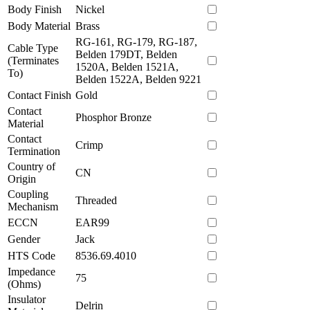
Body Finish
Nickel
Body Material
Brass
RG-161, RG-179, RG-187,
Cable Type
Belden 179DT, Belden
(Terminates
1520A, Belden 1521A,
To)
Belden 1522A, Belden 9221
Contact Finish
Gold
Contact
Phosphor Bronze
Material
Contact
Crimp
Termination
Country of
CN
Origin
Coupling
Threaded
Mechanism
ECCN
EAR99
Gender
Jack
HTS Code
8536.69.4010
Impedance
75
(Ohms)
Insulator
Delrin