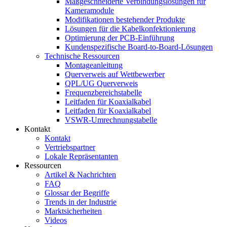
Maßgeschneiderte Verbindungslösungen für
Kameramodule
Modifikationen bestehender Produkte
Lösungen für die Kabelkonfektionierung
Optimierung der PCB-Einführung
Kundenspezifische Board-to-Board-Lösungen
Technische Ressourcen
Montageanleitung
Querverweis auf Wettbewerber
QPL/UG Querverweis
Frequenzbereichstabelle
Leitfaden für Koaxialkabel
Leitfaden für Koaxialkabel
VSWR-Umrechnungstabelle
Kontakt
Kontakt
Vertriebspartner
Lokale Repräsentanten
Ressourcen
Artikel & Nachrichten
FAQ
Glossar der Begriffe
Trends in der Industrie
Marktsicherheiten
Videos