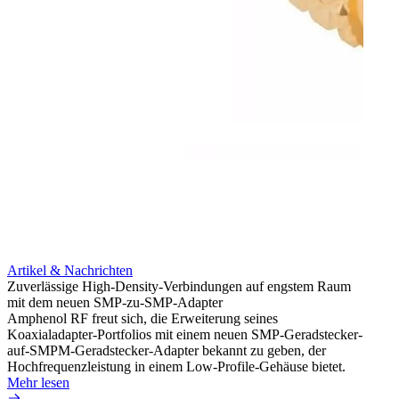
Artikel & Nachrichten
Artik
Zuverlässige High-Density-Verbindungen auf engstem Raum
Optim
mit dem neuen SMP-zu-SMP-Adapter
für k
Amphenol RF freut sich, die Erweiterung seines
Amphe
Koaxialadapter-Portfolios mit einem neuen SMP-Geradstecker-
Produk
auf-SMPM-Geradstecker-Adapter bekannt zu geben, der
RG-17
Hochfrequenzleistung in einem Low-Profile-Gehäuse bietet.
Mehr 
Mehr lesen