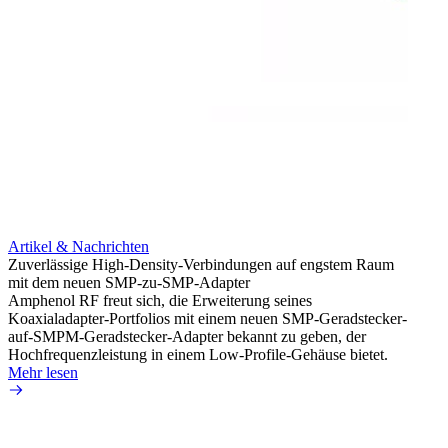
Artikel & Nachrichten
Artik
Zuverlässige High-Density-Verbindungen auf engstem Raum
Erweit
mit dem neuen SMP-zu-SMP-Adapter
Konnek
Amphenol RF freut sich, die Erweiterung seines
Amphe
Koaxialadapter-Portfolios mit einem neuen SMP-Geradstecker-
Produk
auf-SMPM-Geradstecker-Adapter bekannt zu geben, der
einer 
Hochfrequenzleistung in einem Low-Profile-Gehäuse bietet.
könne
Mehr lesen
Mehr 