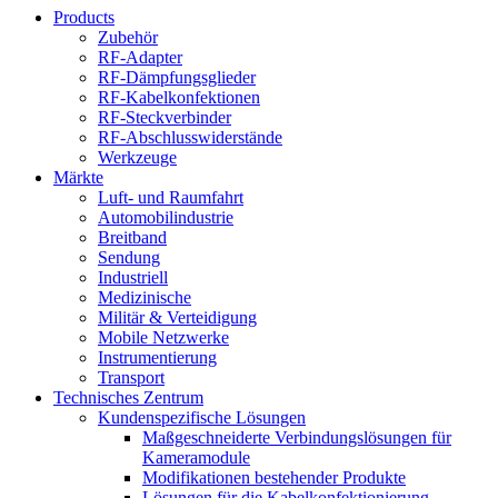
Products
Zubehör
RF-Adapter
RF-Dämpfungsglieder
RF-Kabelkonfektionen
RF-Steckverbinder
RF-Abschlusswiderstände
Werkzeuge
Märkte
Luft- und Raumfahrt
Automobilindustrie
Breitband
Sendung
Industriell
Medizinische
Militär & Verteidigung
Mobile Netzwerke
Instrumentierung
Transport
Technisches Zentrum
Kundenspezifische Lösungen
Maßgeschneiderte Verbindungslösungen für
Kameramodule
Modifikationen bestehender Produkte
Lösungen für die Kabelkonfektionierung