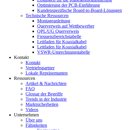
Optimierung der PCB-Einführung
Kundenspezifische Board-to-Board-Lösungen
Technische Ressourcen
Montageanleitung
Querverweis auf Wettbewerber
QPL/UG Querverweis
Frequenzbereichstabelle
Leitfaden für Koaxialkabel
Leitfaden für Koaxialkabel
VSWR-Umrechnungstabelle
Kontakt
Kontakt
Vertriebspartner
Lokale Repräsentanten
Ressourcen
Artikel & Nachrichten
FAQ
Glossar der Begriffe
Trends in der Industrie
Marktsicherheiten
Videos
Unternehmen
Über uns
Fähigkeiten