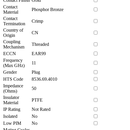
Contact Finish
Gold
Contact
Phosphor Bronze
Material
Contact
Crimp
Termination
Country of
CN
Origin
Coupling
Threaded
Mechanism
ECCN
EAR99
Frequency
11
(Max GHz)
Gender
Plug
HTS Code
8536.69.4010
Impedance
50
(Ohms)
Insulator
PTFE
Material
IP Rating
Not Rated
Isolated
No
Low PIM
No
Mating Cycles