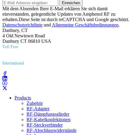
Einreichen
Mit dem Absenden Ihrer E-Mail erklären Sie sich damit
einverstanden, gelegentliche Updates von Amphenol RF zu
erhalten.Diese Seite ist durch reCAPTCHA und Google geschützt.
Datenschutzrichtlinie
und
Allgemeine Geschäftsbedingungen
.
Danbury, CT
4 Old Newtown Road
Danbury CT 06810 USA
Toll Free
(800) 627​-7100
International
(203) 743​-9272
Products
Zubehör
RF-Adapter
RF-Dämpfungsglieder
RF-Kabelkonfektionen
RF-Steckverbinder
RF-Abschlusswiderstände