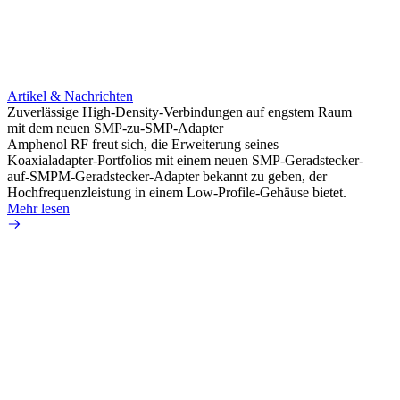
Artikel & Nachrichten
Artik
Zuverlässige High-Density-Verbindungen auf engstem Raum
Optim
mit dem neuen SMP-zu-SMP-Adapter
für k
Amphenol RF freut sich, die Erweiterung seines
Amphe
Koaxialadapter-Portfolios mit einem neuen SMP-Geradstecker-
Produk
auf-SMPM-Geradstecker-Adapter bekannt zu geben, der
RG-17
Hochfrequenzleistung in einem Low-Profile-Gehäuse bietet.
Mehr 
Mehr lesen