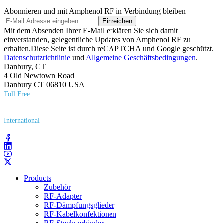
Abonnieren und mit Amphenol RF in Verbindung bleiben
Einreichen
Mit dem Absenden Ihrer E-Mail erklären Sie sich damit
einverstanden, gelegentliche Updates von Amphenol RF zu
erhalten.Diese Seite ist durch reCAPTCHA und Google geschützt.
Datenschutzrichtlinie
und
Allgemeine Geschäftsbedingungen
.
Danbury, CT
4 Old Newtown Road
Danbury CT 06810 USA
Toll Free
(800) 627​-7100
International
(203) 743​-9272
Products
Zubehör
RF-Adapter
RF-Dämpfungsglieder
RF-Kabelkonfektionen
RF-Steckverbinder