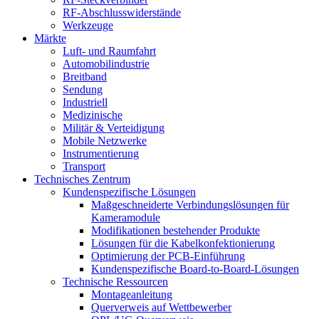
RF-Abschlusswiderstände
Werkzeuge
Märkte
Luft- und Raumfahrt
Automobilindustrie
Breitband
Sendung
Industriell
Medizinische
Militär & Verteidigung
Mobile Netzwerke
Instrumentierung
Transport
Technisches Zentrum
Kundenspezifische Lösungen
Maßgeschneiderte Verbindungslösungen für
Kameramodule
Modifikationen bestehender Produkte
Lösungen für die Kabelkonfektionierung
Optimierung der PCB-Einführung
Kundenspezifische Board-to-Board-Lösungen
Technische Ressourcen
Montageanleitung
Querverweis auf Wettbewerber