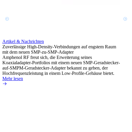
Artikel & Nachrichten
Artik
Zuverlässige High-Density-Verbindungen auf engstem Raum
Optim
mit dem neuen SMP-zu-SMP-Adapter
für k
Amphenol RF freut sich, die Erweiterung seines
Amphe
Koaxialadapter-Portfolios mit einem neuen SMP-Geradstecker-
Produk
auf-SMPM-Geradstecker-Adapter bekannt zu geben, der
RG-17
Hochfrequenzleistung in einem Low-Profile-Gehäuse bietet.
Mehr 
Mehr lesen