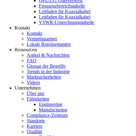
QPL/UG Querverweis
Frequenzbereichstabelle
Leitfaden für Koaxialkabel
Leitfaden für Koaxialkabel
VSWR-Umrechnungstabelle
Kontakt
Kontakt
Vertriebspartner
Lokale Repräsentanten
Ressourcen
Artikel & Nachrichten
FAQ
Glossar der Begriffe
Trends in der Industrie
Marktsicherheiten
Videos
Unternehmen
Über uns
Fähigkeiten
Engineering
Manufacturing
Compliance-Zentrum
Standorte
Karriere
Qualität