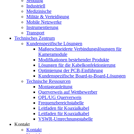
Sendung
Industriell
Medizinische
Militär & Verteidigung
Mobile Netzwerke
Instrumentierung
Transport
Technisches Zentrum
Kundenspezifische Lösungen
Maßgeschneiderte Verbindungslösungen für
Kameramodule
Modifikationen bestehender Produkte
Lösungen für die Kabelkonfektionierung
Optimierung der PCB-Einführung
Kundenspezifische Board-to-Board-Lösungen
Technische Ressourcen
Montageanleitung
Querverweis auf Wettbewerber
QPL/UG Querverweis
Frequenzbereichstabelle
Leitfaden für Koaxialkabel
Leitfaden für Koaxialkabel
VSWR-Umrechnungstabelle
Kontakt
Kontakt