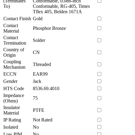
(Terminates
Conformable, 0.086-inch
To)
Conformable, RG-405, Times
Tflex 405, Belden 1671A
Contact Finish
Gold
Contact
Phosphor Bronze
Material
Contact
Solder
Termination
Country of
CN
Origin
Coupling
Threaded
Mechanism
ECCN
EAR99
Gender
Jack
HTS Code
8536.69.4010
Impedance
75
(Ohms)
Insulator
PTFE
Material
IP Rating
Not Rated
Isolated
No
Low PIM
No