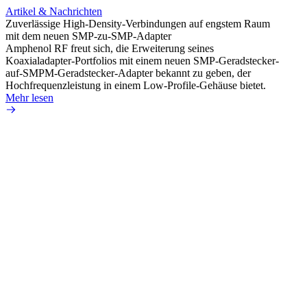
Artikel & Nachrichten
Artik
Zuverlässige High-Density-Verbindungen auf engstem Raum
Erweit
mit dem neuen SMP-zu-SMP-Adapter
Konnek
Amphenol RF freut sich, die Erweiterung seines
Amphe
Koaxialadapter-Portfolios mit einem neuen SMP-Geradstecker-
Produk
auf-SMPM-Geradstecker-Adapter bekannt zu geben, der
einer 
Hochfrequenzleistung in einem Low-Profile-Gehäuse bietet.
könne
Mehr lesen
Mehr 