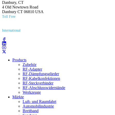
Danbury, CT
4 Old Newtown Road
Danbury CT 06810 USA
Toll Free
(800) 627​-7100
International
(203) 743​-9272
Products
Zubehör
RF-Adapter
RF-Dämpfungsglieder
RF-Kabelkonfektionen
RF-Steckverbinder
RF-Abschlusswiderstände
Werkzeuge
Märkte
Luft- und Raumfahrt
Automobilindustrie
Breitband