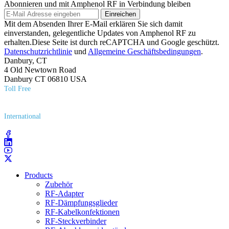
Abonnieren und mit Amphenol RF in Verbindung bleiben
Einreichen
Mit dem Absenden Ihrer E-Mail erklären Sie sich damit
einverstanden, gelegentliche Updates von Amphenol RF zu
erhalten.Diese Seite ist durch reCAPTCHA und Google geschützt.
Datenschutzrichtlinie
und
Allgemeine Geschäftsbedingungen
.
Danbury, CT
4 Old Newtown Road
Danbury CT 06810 USA
Toll Free
(800) 627​-7100
International
(203) 743​-9272
Products
Zubehör
RF-Adapter
RF-Dämpfungsglieder
RF-Kabelkonfektionen
RF-Steckverbinder