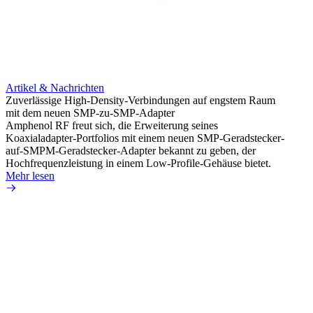
Artikel & Nachrichten
Artik
Zuverlässige High-Density-Verbindungen auf engstem Raum
Erweit
mit dem neuen SMP-zu-SMP-Adapter
Konnek
Amphenol RF freut sich, die Erweiterung seines
Amphe
Koaxialadapter-Portfolios mit einem neuen SMP-Geradstecker-
Produk
auf-SMPM-Geradstecker-Adapter bekannt zu geben, der
einer 
Hochfrequenzleistung in einem Low-Profile-Gehäuse bietet.
könne
Mehr lesen
Mehr 