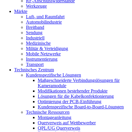
RF-Abschlusswiderstände
Werkzeuge
Märkte
Luft- und Raumfahrt
Automobilindustrie
Breitband
Sendung
Industriell
Medizinische
Militär & Verteidigung
Mobile Netzwerke
Instrumentierung
Transport
Technisches Zentrum
Kundenspezifische Lösungen
Maßgeschneiderte Verbindungslösungen für
Kameramodule
Modifikationen bestehender Produkte
Lösungen für die Kabelkonfektionierung
Optimierung der PCB-Einführung
Kundenspezifische Board-to-Board-Lösungen
Technische Ressourcen
Montageanleitung
Querverweis auf Wettbewerber
QPL/UG Querverweis