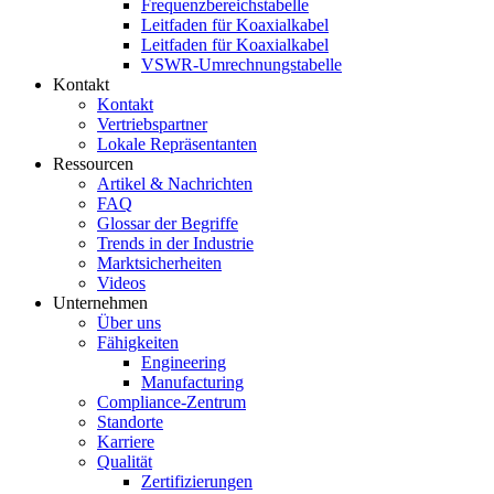
Frequenzbereichstabelle
Leitfaden für Koaxialkabel
Leitfaden für Koaxialkabel
VSWR-Umrechnungstabelle
Kontakt
Kontakt
Vertriebspartner
Lokale Repräsentanten
Ressourcen
Artikel & Nachrichten
FAQ
Glossar der Begriffe
Trends in der Industrie
Marktsicherheiten
Videos
Unternehmen
Über uns
Fähigkeiten
Engineering
Manufacturing
Compliance-Zentrum
Standorte
Karriere
Qualität
Zertifizierungen