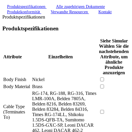
Produktspezifikationen
Alle zugehörigen Dokumente
Produktkonformität
Verwandte Ressourcen
Kontakt
Produktspezifikationen
Produktspezifikationen
Siehe Simular
Wählen Sie die
nachstehenden
Attribute
Einzelheiten
Attribute, um
ähnliche
Produkte
anzuzeigen
Body Finish
Nickel
Body Material
Brass
RG-174, RG-188, RG-316, Times
LMR-100A, Belden 7805A,
Belden 8216, Belden 83269,
Cable Type
Belden 83284, Belden 84316,
(Terminates
Times RG-174LL, Shikoku
To)
1.5DS-QFB-TA, Sumitomo
1.5DS-GXC-SP, Leoni DACAR
462, Leoni DACAR 462-2