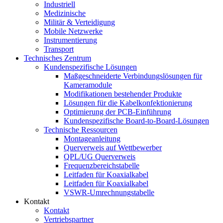
Industriell
Medizinische
Militär & Verteidigung
Mobile Netzwerke
Instrumentierung
Transport
Technisches Zentrum
Kundenspezifische Lösungen
Maßgeschneiderte Verbindungslösungen für
Kameramodule
Modifikationen bestehender Produkte
Lösungen für die Kabelkonfektionierung
Optimierung der PCB-Einführung
Kundenspezifische Board-to-Board-Lösungen
Technische Ressourcen
Montageanleitung
Querverweis auf Wettbewerber
QPL/UG Querverweis
Frequenzbereichstabelle
Leitfaden für Koaxialkabel
Leitfaden für Koaxialkabel
VSWR-Umrechnungstabelle
Kontakt
Kontakt
Vertriebspartner