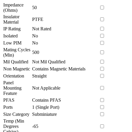
Impedance
50
(Ohms)
Insulator
PTFE
Material
IP Rating
Not Rated
Isolated
No
Low PIM
No
Mating Cycles
500
(Min)
Mil Qualified
Not Mil Qualified
Non Magnetic
Contains Magnetic Materials
Orientation
Straight
Panel
Mounting
Not Applicable
Feature
PFAS
Contains PFAS
Ports
1 (Single Port)
Size Category
Subminiature
Temp (Min
Degrees
-65
Celsius)