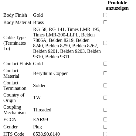
Produkte
anzuzeigen
Body Finish
Gold
Body Material
Brass
RG-58, RG-141, Times LMR-195,
Times LMR-200-LLPL, Belden
Cable Type
7806A, Belden 8219, Belden
(Terminates
8240, Belden 8259, Belden 8262,
To)
Belden 9201, Belden 9203, Belden
9310, Belden 9311
Contact Finish
Gold
Contact
Beryllium Copper
Material
Contact
Solder
Termination
Country of
TW
Origin
Coupling
Threaded
Mechanism
ECCN
EAR99
Gender
Plug
HTS Code
8538.90.8140