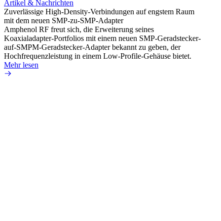
Artikel & Nachrichten
Artik
Zuverlässige High-Density-Verbindungen auf engstem Raum
Optim
mit dem neuen SMP-zu-SMP-Adapter
für k
Amphenol RF freut sich, die Erweiterung seines
Amphe
Koaxialadapter-Portfolios mit einem neuen SMP-Geradstecker-
Produk
auf-SMPM-Geradstecker-Adapter bekannt zu geben, der
RG-17
Hochfrequenzleistung in einem Low-Profile-Gehäuse bietet.
Mehr 
Mehr lesen