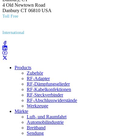
4 Old Newtown Road
Danbury CT 06810 USA
Toll Free
(800) 627​-7100
International
(203) 743​-9272
Products
Zubehör
RF-Adapter
RF-Dämpfungsglieder
RF-Kabelkonfektionen
RF-Steckverbinder
RF-Abschlusswiderstände
Werkzeuge
Märkte
Luft- und Raumfahrt
Automobilindustrie
Breitband
Sendung