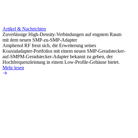
Artikel & Nachrichten
Artik
Zuverlässige High-Density-Verbindungen auf engstem Raum
Optim
mit dem neuen SMP-zu-SMP-Adapter
für k
Amphenol RF freut sich, die Erweiterung seines
Amphe
Koaxialadapter-Portfolios mit einem neuen SMP-Geradstecker-
Produk
auf-SMPM-Geradstecker-Adapter bekannt zu geben, der
RG-17
Hochfrequenzleistung in einem Low-Profile-Gehäuse bietet.
Mehr 
Mehr lesen