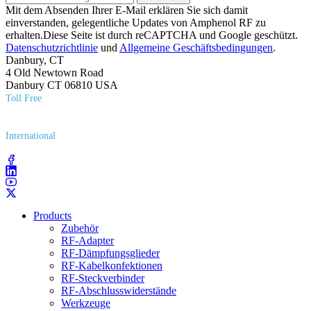
Mit dem Absenden Ihrer E-Mail erklären Sie sich damit
einverstanden, gelegentliche Updates von Amphenol RF zu
erhalten.Diese Seite ist durch reCAPTCHA und Google geschützt.
Datenschutzrichtlinie
und
Allgemeine Geschäftsbedingungen
.
Danbury, CT
4 Old Newtown Road
Danbury CT 06810 USA
Toll Free
(800) 627​-7100
International
(203) 743​-9272
Products
Zubehör
RF-Adapter
RF-Dämpfungsglieder
RF-Kabelkonfektionen
RF-Steckverbinder
RF-Abschlusswiderstände
Werkzeuge