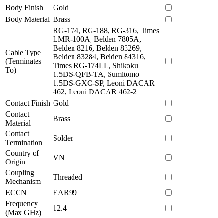
Body Finish
Gold
Body Material
Brass
RG-174, RG-188, RG-316, Times
LMR-100A, Belden 7805A,
Belden 8216, Belden 83269,
Cable Type
Belden 83284, Belden 84316,
(Terminates
Times RG-174LL, Shikoku
To)
1.5DS-QFB-TA, Sumitomo
1.5DS-GXC-SP, Leoni DACAR
462, Leoni DACAR 462-2
Contact Finish
Gold
Contact
Brass
Material
Contact
Solder
Termination
Country of
VN
Origin
Coupling
Threaded
Mechanism
ECCN
EAR99
Frequency
12.4
(Max GHz)