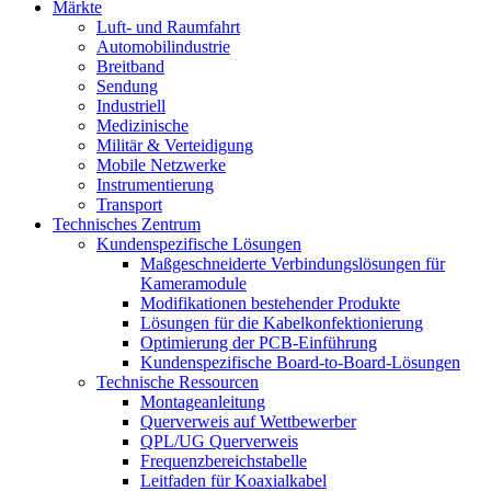
Märkte
Luft- und Raumfahrt
Automobilindustrie
Breitband
Sendung
Industriell
Medizinische
Militär & Verteidigung
Mobile Netzwerke
Instrumentierung
Transport
Technisches Zentrum
Kundenspezifische Lösungen
Maßgeschneiderte Verbindungslösungen für
Kameramodule
Modifikationen bestehender Produkte
Lösungen für die Kabelkonfektionierung
Optimierung der PCB-Einführung
Kundenspezifische Board-to-Board-Lösungen
Technische Ressourcen
Montageanleitung
Querverweis auf Wettbewerber
QPL/UG Querverweis
Frequenzbereichstabelle
Leitfaden für Koaxialkabel