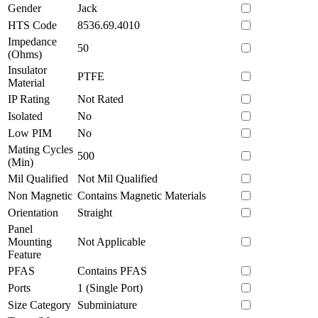
Gender
Jack
HTS Code
8536.69.4010
Impedance
50
(Ohms)
Insulator
PTFE
Material
IP Rating
Not Rated
Isolated
No
Low PIM
No
Mating Cycles
500
(Min)
Mil Qualified
Not Mil Qualified
Non Magnetic
Contains Magnetic Materials
Orientation
Straight
Panel
Mounting
Not Applicable
Feature
PFAS
Contains PFAS
Ports
1 (Single Port)
Size Category
Subminiature