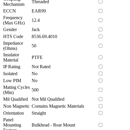
Threaded
Mechanism
ECCN
EAR99
Frequency
12.4
(Max GHz)
Gender
Jack
HTS Code
8536.69.4010
Impedance
50
(Ohms)
Insulator
PTFE
Material
IP Rating
Not Rated
Isolated
No
Low PIM
No
Mating Cycles
500
(Min)
Mil Qualified
Not Mil Qualified
Non Magnetic
Contains Magnetic Materials
Orientation
Straight
Panel
Mounting
Bulkhead - Rear Mount