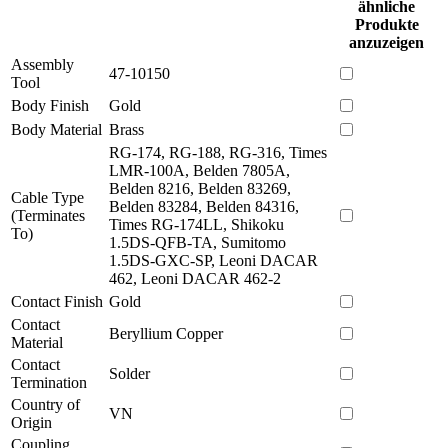
ähnliche
Produkte
anzuzeigen
Assembly
47-10150
Tool
Body Finish
Gold
Body Material
Brass
RG-174, RG-188, RG-316, Times
LMR-100A, Belden 7805A,
Belden 8216, Belden 83269,
Cable Type
Belden 83284, Belden 84316,
(Terminates
Times RG-174LL, Shikoku
To)
1.5DS-QFB-TA, Sumitomo
1.5DS-GXC-SP, Leoni DACAR
462, Leoni DACAR 462-2
Contact Finish
Gold
Contact
Beryllium Copper
Material
Contact
Solder
Termination
Country of
VN
Origin
Coupling