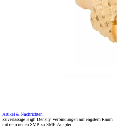
Artikel & Nachrichten
Artik
Zuverlässige High-Density-Verbindungen auf engstem Raum
Optim
mit dem neuen SMP-zu-SMP-Adapter
für k