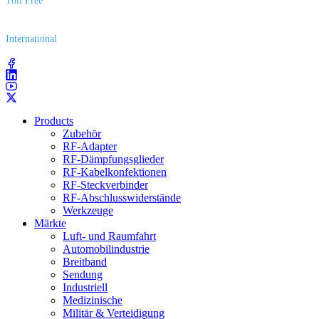
Toll Free
(800) 627​-7100
International
(203) 743​-9272
Products
Zubehör
RF-Adapter
RF-Dämpfungsglieder
RF-Kabelkonfektionen
RF-Steckverbinder
RF-Abschlusswiderstände
Werkzeuge
Märkte
Luft- und Raumfahrt
Automobilindustrie
Breitband
Sendung
Industriell
Medizinische
Militär & Verteidigung