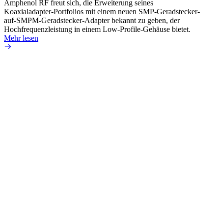
Amphenol RF freut sich, die Erweiterung seines
Amphe
Koaxialadapter-Portfolios mit einem neuen SMP-Geradstecker-
Produk
auf-SMPM-Geradstecker-Adapter bekannt zu geben, der
RG-17
Hochfrequenzleistung in einem Low-Profile-Gehäuse bietet.
Mehr 
Mehr lesen