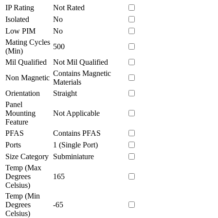
IP Rating
Not Rated
Isolated
No
Low PIM
No
Mating Cycles
500
(Min)
Mil Qualified
Not Mil Qualified
Contains Magnetic
Non Magnetic
Materials
Orientation
Straight
Panel
Mounting
Not Applicable
Feature
PFAS
Contains PFAS
Ports
1 (Single Port)
Size Category
Subminiature
Temp (Max
Degrees
165
Celsius)
Temp (Min
Degrees
-65
Celsius)