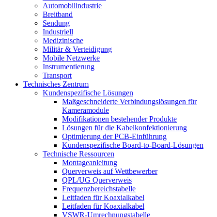
Automobilindustrie
Breitband
Sendung
Industriell
Medizinische
Militär & Verteidigung
Mobile Netzwerke
Instrumentierung
Transport
Technisches Zentrum
Kundenspezifische Lösungen
Maßgeschneiderte Verbindungslösungen für
Kameramodule
Modifikationen bestehender Produkte
Lösungen für die Kabelkonfektionierung
Optimierung der PCB-Einführung
Kundenspezifische Board-to-Board-Lösungen
Technische Ressourcen
Montageanleitung
Querverweis auf Wettbewerber
QPL/UG Querverweis
Frequenzbereichstabelle
Leitfaden für Koaxialkabel
Leitfaden für Koaxialkabel
VSWR-Umrechnungstabelle