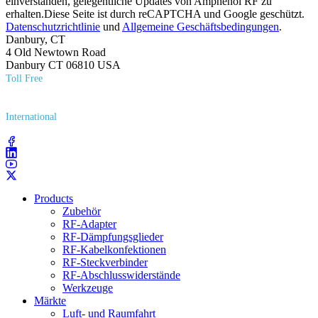
einverstanden, gelegentliche Updates von Amphenol RF zu
erhalten.Diese Seite ist durch reCAPTCHA und Google geschützt.
Datenschutzrichtlinie
und
Allgemeine Geschäftsbedingungen
.
Danbury, CT
4 Old Newtown Road
Danbury CT 06810 USA
Toll Free
(800) 627​-7100
International
(203) 743​-9272
Products
Zubehör
RF-Adapter
RF-Dämpfungsglieder
RF-Kabelkonfektionen
RF-Steckverbinder
RF-Abschlusswiderstände
Werkzeuge
Märkte
Luft- und Raumfahrt