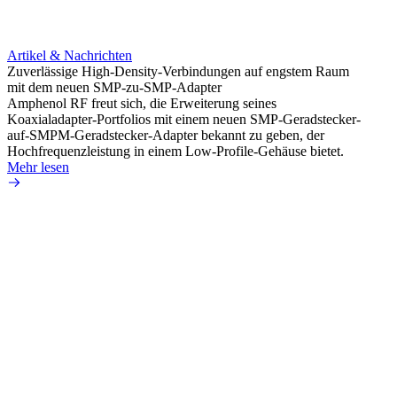
Artikel & Nachrichten
Artik
Zuverlässige High-Density-Verbindungen auf engstem Raum
Optim
mit dem neuen SMP-zu-SMP-Adapter
für k
Amphenol RF freut sich, die Erweiterung seines
Amphe
Koaxialadapter-Portfolios mit einem neuen SMP-Geradstecker-
Produk
auf-SMPM-Geradstecker-Adapter bekannt zu geben, der
RG-17
Hochfrequenzleistung in einem Low-Profile-Gehäuse bietet.
Mehr 
Mehr lesen