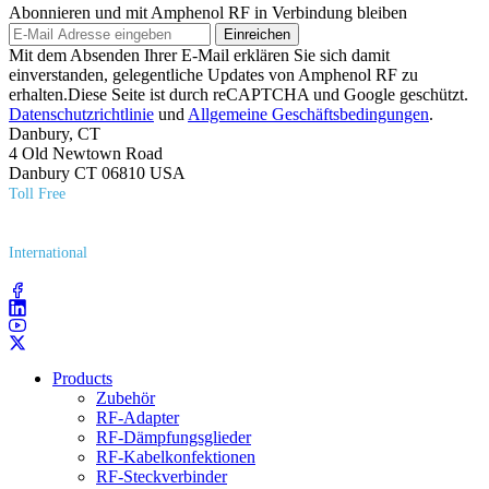
Abonnieren und mit Amphenol RF in Verbindung bleiben
Einreichen
Mit dem Absenden Ihrer E-Mail erklären Sie sich damit
einverstanden, gelegentliche Updates von Amphenol RF zu
erhalten.Diese Seite ist durch reCAPTCHA und Google geschützt.
Datenschutzrichtlinie
und
Allgemeine Geschäftsbedingungen
.
Danbury, CT
4 Old Newtown Road
Danbury CT 06810 USA
Toll Free
(800) 627​-7100
International
(203) 743​-9272
Products
Zubehör
RF-Adapter
RF-Dämpfungsglieder
RF-Kabelkonfektionen
RF-Steckverbinder