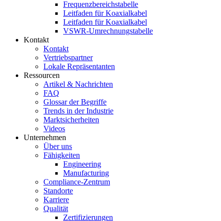
Frequenzbereichstabelle
Leitfaden für Koaxialkabel
Leitfaden für Koaxialkabel
VSWR-Umrechnungstabelle
Kontakt
Kontakt
Vertriebspartner
Lokale Repräsentanten
Ressourcen
Artikel & Nachrichten
FAQ
Glossar der Begriffe
Trends in der Industrie
Marktsicherheiten
Videos
Unternehmen
Über uns
Fähigkeiten
Engineering
Manufacturing
Compliance-Zentrum
Standorte
Karriere
Qualität
Zertifizierungen