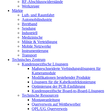
RF-Abschlusswiderstände
Werkzeuge
Märkte
Luft- und Raumfahrt
Automobilindustrie
Breitband
Sendung
Industriell
Medizinische
Militär & Verteidigung
Mobile Netzwerke
Instrumentierung
Transport
Technisches Zentrum
Kundenspezifische Lösungen
Maßgeschneiderte Verbindungslösungen für
Kameramodule
Modifikationen bestehender Produkte
Lösungen für die Kabelkonfektionierung
Optimierung der PCB-Einführung
Kundenspezifische Board-to-Board-Lösungen
Technische Ressourcen
Montageanleitung
Querverweis auf Wettbewerber
QPL/UG Querverweis