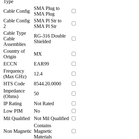
Type
SMA Plug to
Cable Config
SMA Plug
Cable Config
SMA Pl Str to
2
SMA Pl Str
Cable Type
RG-316 Double
Cable
Shielded
Assemblies
Country of
MX
Origin
ECCN
EAR99
Frequency
12.4
(Max GHz)
HTS Code
8544.20.0000
Impedance
50
(Ohms)
IP Rating
Not Rated
Low PIM
No
Mil Qualified
Not Mil Qualified
Contains
Non Magnetic
Magnetic
Materials