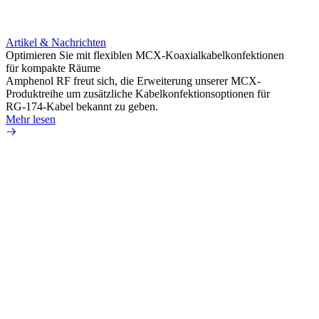
Artikel & Nachrichten
Artik
Optimieren Sie mit flexiblen MCX-Koaxialkabelkonfektionen
Erweit
für kompakte Räume
Konnek
Amphenol RF freut sich, die Erweiterung unserer MCX-
Amphe
Produktreihe um zusätzliche Kabelkonfektionsoptionen für
Produk
RG-174-Kabel bekannt zu geben.
einer 
Mehr lesen
könne
Mehr 