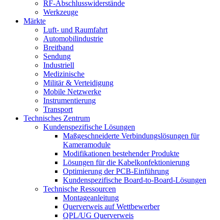
RF-Abschlusswiderstände
Werkzeuge
Märkte
Luft- und Raumfahrt
Automobilindustrie
Breitband
Sendung
Industriell
Medizinische
Militär & Verteidigung
Mobile Netzwerke
Instrumentierung
Transport
Technisches Zentrum
Kundenspezifische Lösungen
Maßgeschneiderte Verbindungslösungen für
Kameramodule
Modifikationen bestehender Produkte
Lösungen für die Kabelkonfektionierung
Optimierung der PCB-Einführung
Kundenspezifische Board-to-Board-Lösungen
Technische Ressourcen
Montageanleitung
Querverweis auf Wettbewerber
QPL/UG Querverweis