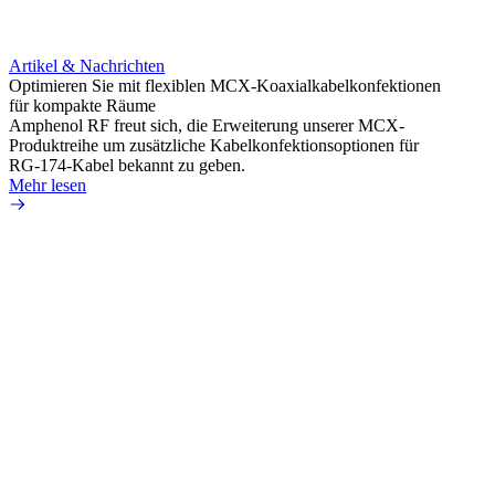
Artikel & Nachrichten
Artik
Optimieren Sie mit flexiblen MCX-Koaxialkabelkonfektionen
Erweit
für kompakte Räume
Konnek
Amphenol RF freut sich, die Erweiterung unserer MCX-
Amphe
Produktreihe um zusätzliche Kabelkonfektionsoptionen für
Produk
RG-174-Kabel bekannt zu geben.
einer 
Mehr lesen
könne
Mehr 