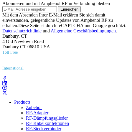
Abonnieren und mit Amphenol RF in Verbindung bleiben
Einreichen
Mit dem Absenden Ihrer E-Mail erklären Sie sich damit
einverstanden, gelegentliche Updates von Amphenol RF zu
erhalten.Diese Seite ist durch reCAPTCHA und Google geschützt.
Datenschutzrichtlinie
und
Allgemeine Geschäftsbedingungen
.
Danbury, CT
4 Old Newtown Road
Danbury CT 06810 USA
Toll Free
(800) 627​-7100
International
(203) 743​-9272
Products
Zubehör
RF-Adapter
RF-Dämpfungsglieder
RF-Kabelkonfektionen
RF-Steckverbinder