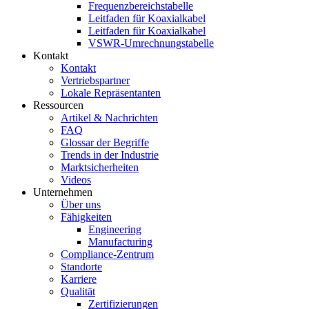
Frequenzbereichstabelle
Leitfaden für Koaxialkabel
Leitfaden für Koaxialkabel
VSWR-Umrechnungstabelle
Kontakt
Kontakt
Vertriebspartner
Lokale Repräsentanten
Ressourcen
Artikel & Nachrichten
FAQ
Glossar der Begriffe
Trends in der Industrie
Marktsicherheiten
Videos
Unternehmen
Über uns
Fähigkeiten
Engineering
Manufacturing
Compliance-Zentrum
Standorte
Karriere
Qualität
Zertifizierungen