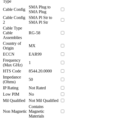
Type
SMA Plug to
Cable Config
SMA Plug
Cable Config
SMA Pl Str to
2
SMA Pl Str
Cable Type
Cable
RG-58
Assemblies
Country of
MX
Origin
ECCN
EAR99
Frequency
1
(Max GHz)
HTS Code
8544.20.0000
Impedance
50
(Ohms)
IP Rating
Not Rated
Low PIM
No
Mil Qualified
Not Mil Qualified
Contains
Non Magnetic
Magnetic
Materials