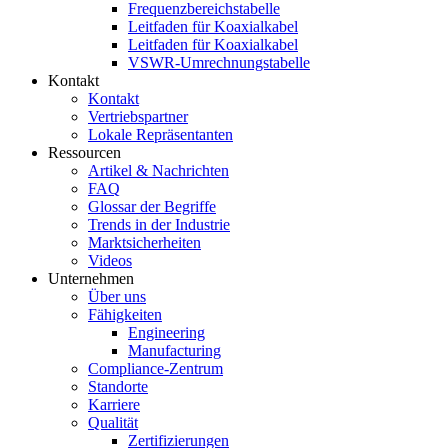
Frequenzbereichstabelle
Leitfaden für Koaxialkabel
Leitfaden für Koaxialkabel
VSWR-Umrechnungstabelle
Kontakt
Kontakt
Vertriebspartner
Lokale Repräsentanten
Ressourcen
Artikel & Nachrichten
FAQ
Glossar der Begriffe
Trends in der Industrie
Marktsicherheiten
Videos
Unternehmen
Über uns
Fähigkeiten
Engineering
Manufacturing
Compliance-Zentrum
Standorte
Karriere
Qualität
Zertifizierungen