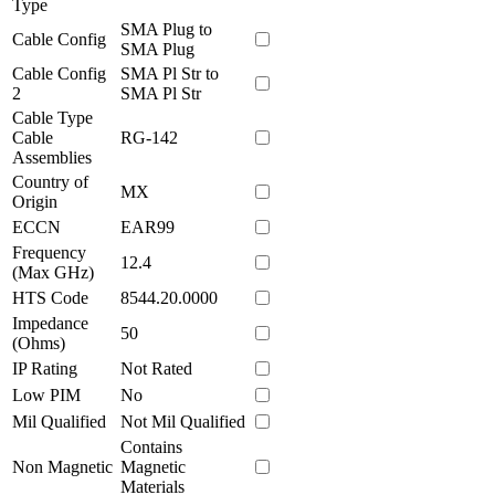
Type
SMA Plug to
Cable Config
SMA Plug
Cable Config
SMA Pl Str to
2
SMA Pl Str
Cable Type
Cable
RG-142
Assemblies
Country of
MX
Origin
ECCN
EAR99
Frequency
12.4
(Max GHz)
HTS Code
8544.20.0000
Impedance
50
(Ohms)
IP Rating
Not Rated
Low PIM
No
Mil Qualified
Not Mil Qualified
Contains
Non Magnetic
Magnetic
Materials