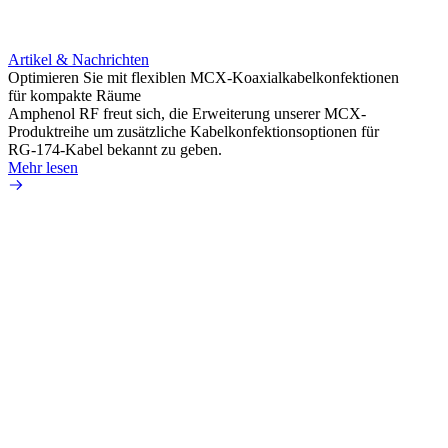
Artikel & Nachrichten
Artik
Optimieren Sie mit flexiblen MCX-Koaxialkabelkonfektionen
Erweit
für kompakte Räume
Konnek
Amphenol RF freut sich, die Erweiterung unserer MCX-
Amphe
Produktreihe um zusätzliche Kabelkonfektionsoptionen für
Produk
RG-174-Kabel bekannt zu geben.
einer 
Mehr lesen
könne
Mehr 