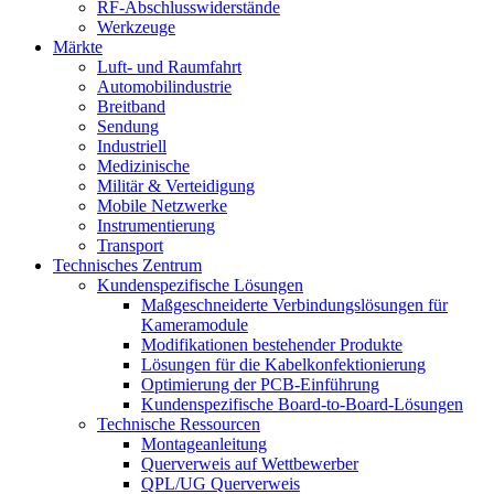
RF-Abschlusswiderstände
Werkzeuge
Märkte
Luft- und Raumfahrt
Automobilindustrie
Breitband
Sendung
Industriell
Medizinische
Militär & Verteidigung
Mobile Netzwerke
Instrumentierung
Transport
Technisches Zentrum
Kundenspezifische Lösungen
Maßgeschneiderte Verbindungslösungen für
Kameramodule
Modifikationen bestehender Produkte
Lösungen für die Kabelkonfektionierung
Optimierung der PCB-Einführung
Kundenspezifische Board-to-Board-Lösungen
Technische Ressourcen
Montageanleitung
Querverweis auf Wettbewerber
QPL/UG Querverweis