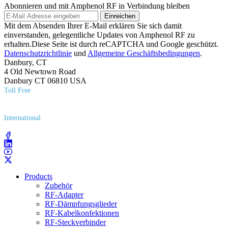
Abonnieren und mit Amphenol RF in Verbindung bleiben
Einreichen
Mit dem Absenden Ihrer E-Mail erklären Sie sich damit
einverstanden, gelegentliche Updates von Amphenol RF zu
erhalten.Diese Seite ist durch reCAPTCHA und Google geschützt.
Datenschutzrichtlinie
und
Allgemeine Geschäftsbedingungen
.
Danbury, CT
4 Old Newtown Road
Danbury CT 06810 USA
Toll Free
(800) 627​-7100
International
(203) 743​-9272
Products
Zubehör
RF-Adapter
RF-Dämpfungsglieder
RF-Kabelkonfektionen
RF-Steckverbinder