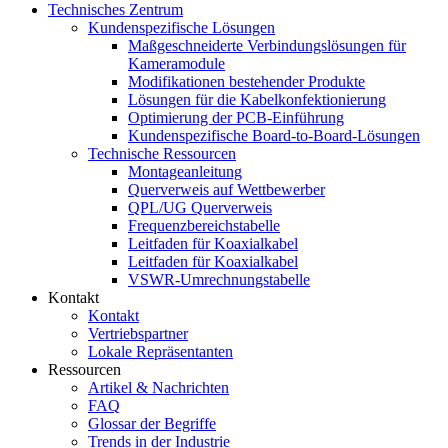
Technisches Zentrum
Kundenspezifische Lösungen
Maßgeschneiderte Verbindungslösungen für
Kameramodule
Modifikationen bestehender Produkte
Lösungen für die Kabelkonfektionierung
Optimierung der PCB-Einführung
Kundenspezifische Board-to-Board-Lösungen
Technische Ressourcen
Montageanleitung
Querverweis auf Wettbewerber
QPL/UG Querverweis
Frequenzbereichstabelle
Leitfaden für Koaxialkabel
Leitfaden für Koaxialkabel
VSWR-Umrechnungstabelle
Kontakt
Kontakt
Vertriebspartner
Lokale Repräsentanten
Ressourcen
Artikel & Nachrichten
FAQ
Glossar der Begriffe
Trends in der Industrie