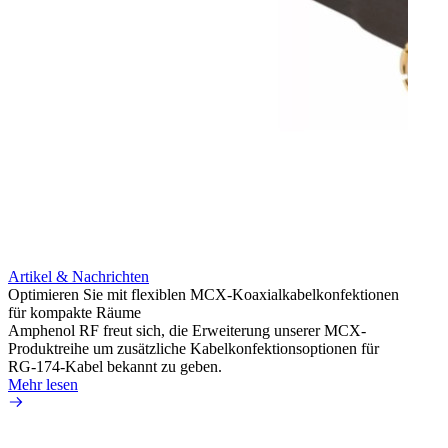
Artikel & Nachrichten
Artik
Optimieren Sie mit flexiblen MCX-Koaxialkabelkonfektionen
Erweit
für kompakte Räume
Konnek
Amphenol RF freut sich, die Erweiterung unserer MCX-
Amphe
Produktreihe um zusätzliche Kabelkonfektionsoptionen für
Produk
RG-174-Kabel bekannt zu geben.
einer 
Mehr lesen
könne
Mehr 