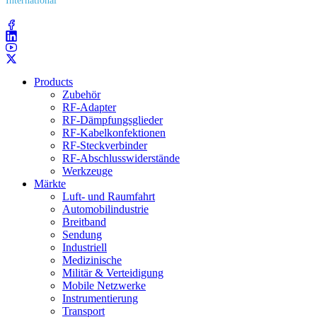
International
(203) 743​-9272
Products
Zubehör
RF-Adapter
RF-Dämpfungsglieder
RF-Kabelkonfektionen
RF-Steckverbinder
RF-Abschlusswiderstände
Werkzeuge
Märkte
Luft- und Raumfahrt
Automobilindustrie
Breitband
Sendung
Industriell
Medizinische
Militär & Verteidigung
Mobile Netzwerke
Instrumentierung
Transport