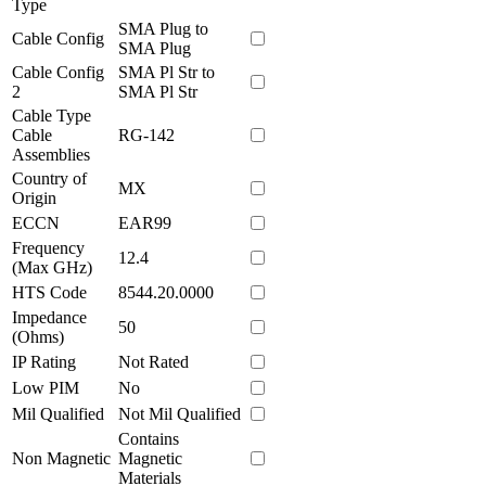
Type
SMA Plug to
Cable Config
SMA Plug
Cable Config
SMA Pl Str to
2
SMA Pl Str
Cable Type
Cable
RG-142
Assemblies
Country of
MX
Origin
ECCN
EAR99
Frequency
12.4
(Max GHz)
HTS Code
8544.20.0000
Impedance
50
(Ohms)
IP Rating
Not Rated
Low PIM
No
Mil Qualified
Not Mil Qualified
Contains
Non Magnetic
Magnetic
Materials