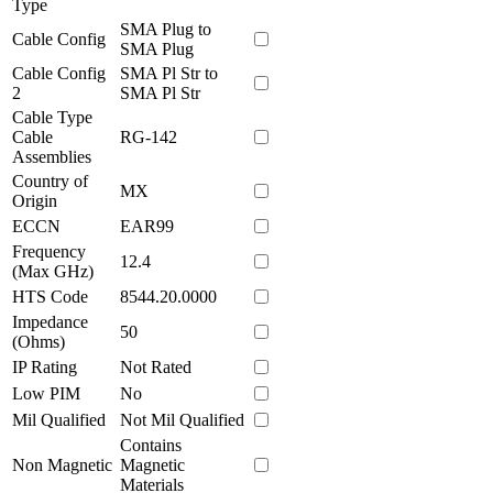
Type
SMA Plug to
Cable Config
SMA Plug
Cable Config
SMA Pl Str to
2
SMA Pl Str
Cable Type
Cable
RG-142
Assemblies
Country of
MX
Origin
ECCN
EAR99
Frequency
12.4
(Max GHz)
HTS Code
8544.20.0000
Impedance
50
(Ohms)
IP Rating
Not Rated
Low PIM
No
Mil Qualified
Not Mil Qualified
Contains
Non Magnetic
Magnetic
Materials