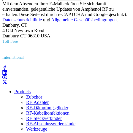
Mit dem Absenden Ihrer E-Mail erklären Sie sich damit
einverstanden, gelegentliche Updates von Amphenol RF zu
erhalten.Diese Seite ist durch reCAPTCHA und Google geschützt.
Datenschutzrichtlinie
und
Allgemeine Geschäftsbedingungen
.
Danbury, CT
4 Old Newtown Road
Danbury CT 06810 USA
Toll Free
(800) 627​-7100
International
(203) 743​-9272
Products
Zubehör
RF-Adapter
RF-Dämpfungsglieder
RF-Kabelkonfektionen
RF-Steckverbinder
RF-Abschlusswiderstände
Werkzeuge