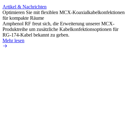
Artikel & Nachrichten
Artik
Optimieren Sie mit flexiblen MCX-Koaxialkabelkonfektionen
Erweit
für kompakte Räume
Konnek
Amphenol RF freut sich, die Erweiterung unserer MCX-
Amphe
Produktreihe um zusätzliche Kabelkonfektionsoptionen für
Produk
RG-174-Kabel bekannt zu geben.
einer 
Mehr lesen
könne
Mehr 