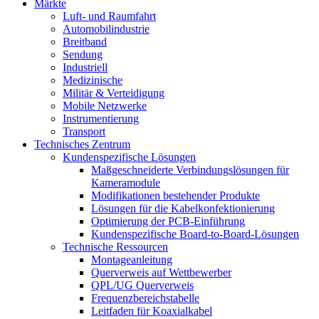
Märkte
Luft- und Raumfahrt
Automobilindustrie
Breitband
Sendung
Industriell
Medizinische
Militär & Verteidigung
Mobile Netzwerke
Instrumentierung
Transport
Technisches Zentrum
Kundenspezifische Lösungen
Maßgeschneiderte Verbindungslösungen für
Kameramodule
Modifikationen bestehender Produkte
Lösungen für die Kabelkonfektionierung
Optimierung der PCB-Einführung
Kundenspezifische Board-to-Board-Lösungen
Technische Ressourcen
Montageanleitung
Querverweis auf Wettbewerber
QPL/UG Querverweis
Frequenzbereichstabelle
Leitfaden für Koaxialkabel