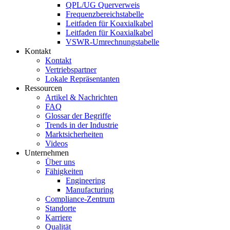
QPL/UG Querverweis
Frequenzbereichstabelle
Leitfaden für Koaxialkabel
Leitfaden für Koaxialkabel
VSWR-Umrechnungstabelle
Kontakt
Kontakt
Vertriebspartner
Lokale Repräsentanten
Ressourcen
Artikel & Nachrichten
FAQ
Glossar der Begriffe
Trends in der Industrie
Marktsicherheiten
Videos
Unternehmen
Über uns
Fähigkeiten
Engineering
Manufacturing
Compliance-Zentrum
Standorte
Karriere
Qualität