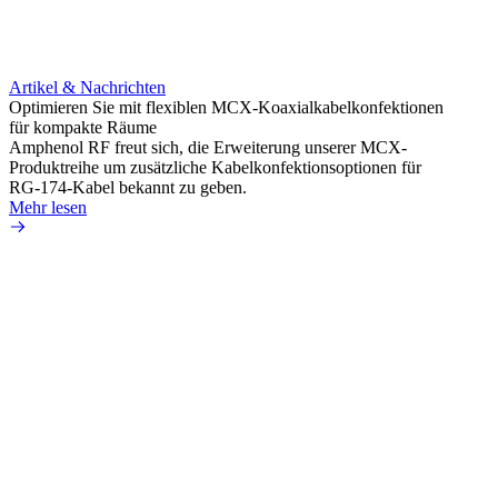
Artikel & Nachrichten
Artik
Optimieren Sie mit flexiblen MCX-Koaxialkabelkonfektionen
Erweit
für kompakte Räume
Konnek
Amphenol RF freut sich, die Erweiterung unserer MCX-
Amphe
Produktreihe um zusätzliche Kabelkonfektionsoptionen für
Produk
RG-174-Kabel bekannt zu geben.
einer 
Mehr lesen
könne
Mehr 