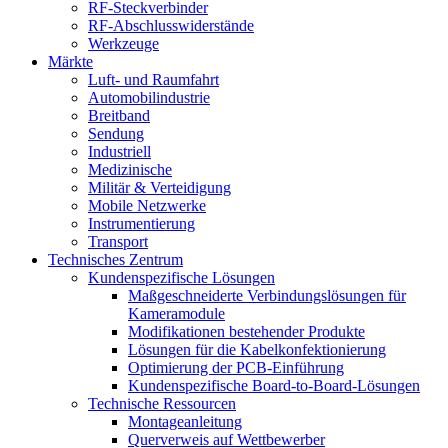
RF-Steckverbinder
RF-Abschlusswiderstände
Werkzeuge
Märkte
Luft- und Raumfahrt
Automobilindustrie
Breitband
Sendung
Industriell
Medizinische
Militär & Verteidigung
Mobile Netzwerke
Instrumentierung
Transport
Technisches Zentrum
Kundenspezifische Lösungen
Maßgeschneiderte Verbindungslösungen für
Kameramodule
Modifikationen bestehender Produkte
Lösungen für die Kabelkonfektionierung
Optimierung der PCB-Einführung
Kundenspezifische Board-to-Board-Lösungen
Technische Ressourcen
Montageanleitung
Querverweis auf Wettbewerber