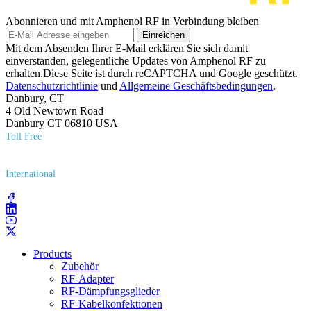
Abonnieren und mit Amphenol RF in Verbindung bleiben
Einreichen
Mit dem Absenden Ihrer E-Mail erklären Sie sich damit
einverstanden, gelegentliche Updates von Amphenol RF zu
erhalten.Diese Seite ist durch reCAPTCHA und Google geschützt.
Datenschutzrichtlinie
und
Allgemeine Geschäftsbedingungen
.
Danbury, CT
4 Old Newtown Road
Danbury CT 06810 USA
Toll Free
(800) 627​-7100
International
(203) 743​-9272
Products
Zubehör
RF-Adapter
RF-Dämpfungsglieder
RF-Kabelkonfektionen