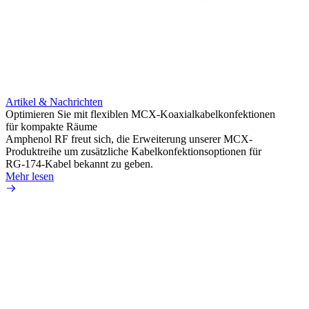
Artikel & Nachrichten
Artik
Optimieren Sie mit flexiblen MCX-Koaxialkabelkonfektionen
Erweit
für kompakte Räume
Konnek
Amphenol RF freut sich, die Erweiterung unserer MCX-
Amphe
Produktreihe um zusätzliche Kabelkonfektionsoptionen für
Produk
RG-174-Kabel bekannt zu geben.
einer 
Mehr lesen
könne
Mehr 