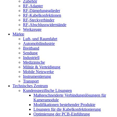
Zubehör
RF-Adapter
RF-Dämpfungsglieder
RF-Kabelkonfektionen
RF-Steckverbinder
RF-Abschlusswiderstände
Werkzeuge
Märkte
Luft- und Raumfahrt
Automobilindustrie
Breitband
Sendung
Industriell
Medizinische
Militär & Verteidigung
Mobile Netzwerke
Instrumentierung
Transport
Technisches Zentrum
Kundenspezifische Lösungen
Maßgeschneiderte Verbindungslösungen für
Kameramodule
Modifikationen bestehender Produkte
Lösungen für die Kabelkonfektionierung
Optimierung der PCB-Einführung