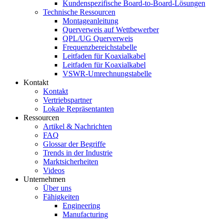
Kundenspezifische Board-to-Board-Lösungen
Technische Ressourcen
Montageanleitung
Querverweis auf Wettbewerber
QPL/UG Querverweis
Frequenzbereichstabelle
Leitfaden für Koaxialkabel
Leitfaden für Koaxialkabel
VSWR-Umrechnungstabelle
Kontakt
Kontakt
Vertriebspartner
Lokale Repräsentanten
Ressourcen
Artikel & Nachrichten
FAQ
Glossar der Begriffe
Trends in der Industrie
Marktsicherheiten
Videos
Unternehmen
Über uns
Fähigkeiten
Engineering
Manufacturing