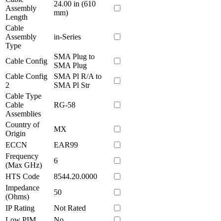
24.00 in (610
Assembly
mm)
Length
Cable
Assembly
in-Series
Type
SMA Plug to
Cable Config
SMA Plug
Cable Config
SMA Pl R/A to
2
SMA Pl Str
Cable Type
Cable
RG-58
Assemblies
Country of
MX
Origin
ECCN
EAR99
Frequency
6
(Max GHz)
HTS Code
8544.20.0000
Impedance
50
(Ohms)
IP Rating
Not Rated
Low PIM
No