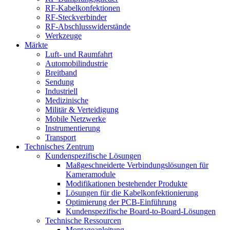
RF-Kabelkonfektionen
RF-Steckverbinder
RF-Abschlusswiderstände
Werkzeuge
Märkte
Luft- und Raumfahrt
Automobilindustrie
Breitband
Sendung
Industriell
Medizinische
Militär & Verteidigung
Mobile Netzwerke
Instrumentierung
Transport
Technisches Zentrum
Kundenspezifische Lösungen
Maßgeschneiderte Verbindungslösungen für
Kameramodule
Modifikationen bestehender Produkte
Lösungen für die Kabelkonfektionierung
Optimierung der PCB-Einführung
Kundenspezifische Board-to-Board-Lösungen
Technische Ressourcen
Montageanleitung