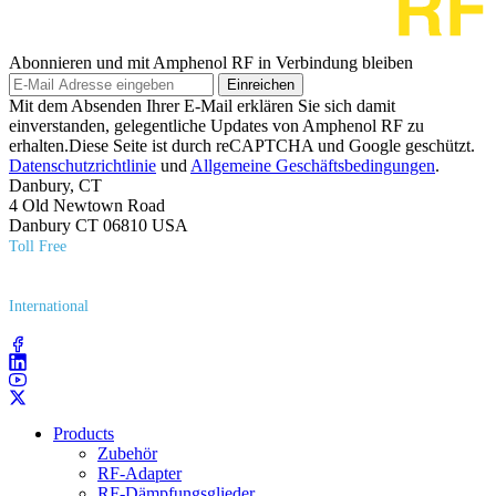
Abonnieren und mit Amphenol RF in Verbindung bleiben
Einreichen
Mit dem Absenden Ihrer E-Mail erklären Sie sich damit
einverstanden, gelegentliche Updates von Amphenol RF zu
erhalten.Diese Seite ist durch reCAPTCHA und Google geschützt.
Datenschutzrichtlinie
und
Allgemeine Geschäftsbedingungen
.
Danbury, CT
4 Old Newtown Road
Danbury CT 06810 USA
Toll Free
(800) 627​-7100
International
(203) 743​-9272
Products
Zubehör
RF-Adapter
RF-Dämpfungsglieder