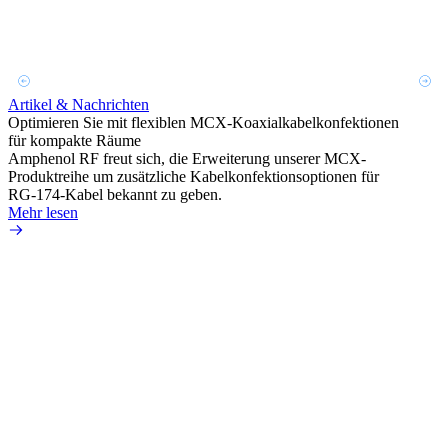
Artikel & Nachrichten
Artik
Optimieren Sie mit flexiblen MCX-Koaxialkabelkonfektionen
Erweit
für kompakte Räume
Konnek
Amphenol RF freut sich, die Erweiterung unserer MCX-
Amphe
Produktreihe um zusätzliche Kabelkonfektionsoptionen für
Produk
RG-174-Kabel bekannt zu geben.
einer 
Mehr lesen
könne
Mehr 