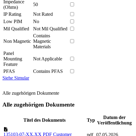
Impedance
50
(Ohms)
IP Rating
Not Rated
Low PIM
No
Mil Qualified
Not Mil Qualified
Contains
Non Magnetic
Magnetic
Materials
Panel
Mounting
Not Applicable
Feature
PFAS
Contains PFAS
Siehe Simular
Alle zugehörigen Dokumente
Alle zugehörigen Dokumente
Datum der
Titel des Dokuments
Typ
Veröffentlichung
135103-07-XX.XX PDF Customer
pdf
07.05.2026