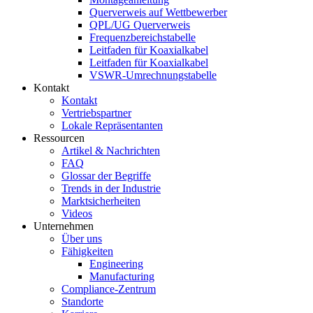
Querverweis auf Wettbewerber
QPL/UG Querverweis
Frequenzbereichstabelle
Leitfaden für Koaxialkabel
Leitfaden für Koaxialkabel
VSWR-Umrechnungstabelle
Kontakt
Kontakt
Vertriebspartner
Lokale Repräsentanten
Ressourcen
Artikel & Nachrichten
FAQ
Glossar der Begriffe
Trends in der Industrie
Marktsicherheiten
Videos
Unternehmen
Über uns
Fähigkeiten
Engineering
Manufacturing
Compliance-Zentrum
Standorte