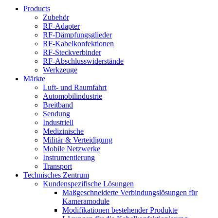
Products
Zubehör
RF-Adapter
RF-Dämpfungsglieder
RF-Kabelkonfektionen
RF-Steckverbinder
RF-Abschlusswiderstände
Werkzeuge
Märkte
Luft- und Raumfahrt
Automobilindustrie
Breitband
Sendung
Industriell
Medizinische
Militär & Verteidigung
Mobile Netzwerke
Instrumentierung
Transport
Technisches Zentrum
Kundenspezifische Lösungen
Maßgeschneiderte Verbindungslösungen für
Kameramodule
Modifikationen bestehender Produkte