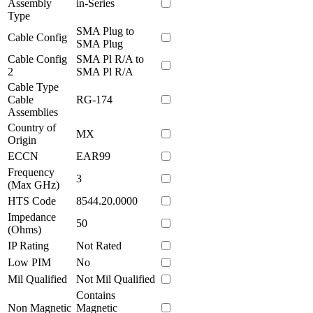
Assembly
in-Series
Type
SMA Plug to
Cable Config
SMA Plug
Cable Config
SMA Pl R/A to
2
SMA Pl R/A
Cable Type
Cable
RG-174
Assemblies
Country of
MX
Origin
ECCN
EAR99
Frequency
3
(Max GHz)
HTS Code
8544.20.0000
Impedance
50
(Ohms)
IP Rating
Not Rated
Low PIM
No
Mil Qualified
Not Mil Qualified
Contains
Non Magnetic
Magnetic