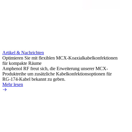
Artikel & Nachrichten
Artik
Optimieren Sie mit flexiblen MCX-Koaxialkabelkonfektionen
Erweit
für kompakte Räume
Konnek
Amphenol RF freut sich, die Erweiterung unserer MCX-
Amphe
Produktreihe um zusätzliche Kabelkonfektionsoptionen für
Produk
RG-174-Kabel bekannt zu geben.
einer 
Mehr lesen
könne
Mehr 