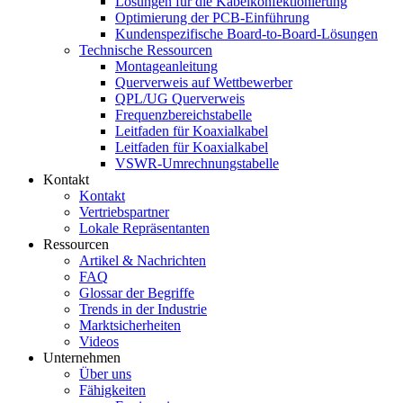
Lösungen für die Kabelkonfektionierung
Optimierung der PCB-Einführung
Kundenspezifische Board-to-Board-Lösungen
Technische Ressourcen
Montageanleitung
Querverweis auf Wettbewerber
QPL/UG Querverweis
Frequenzbereichstabelle
Leitfaden für Koaxialkabel
Leitfaden für Koaxialkabel
VSWR-Umrechnungstabelle
Kontakt
Kontakt
Vertriebspartner
Lokale Repräsentanten
Ressourcen
Artikel & Nachrichten
FAQ
Glossar der Begriffe
Trends in der Industrie
Marktsicherheiten
Videos
Unternehmen
Über uns
Fähigkeiten