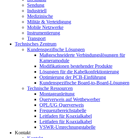
Sendung
Industriell
Medizinische
Militär & Verteidigung
Mobile Netzwerke
Instrumentierung
Transport
Technisches Zentrum
Kundenspezifische Lösungen
Maßgeschneiderte Verbindungslösungen für
Kameramodule
Modifikationen bestehender Produkte
Lösungen für die Kabelkonfektionierung
Optimierung der PCB-Einführung
Kundenspezifische Board-to-Board-Lösungen
Technische Ressourcen
Montageanleitung
Querverweis auf Wettbewerber
QPL/UG Querverweis
Frequenzbereichstabelle
Leitfaden für Koaxialkabel
Leitfaden für Koaxialkabel
VSWR-Umrechnungstabelle
Kontakt