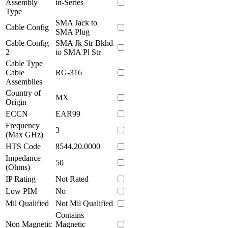
Assembly
in-Series
Type
SMA Jack to
Cable Config
SMA Plug
Cable Config
SMA Jk Str Bkhd
2
to SMA Pl Str
Cable Type
Cable
RG-316
Assemblies
Country of
MX
Origin
ECCN
EAR99
Frequency
3
(Max GHz)
HTS Code
8544.20.0000
Impedance
50
(Ohms)
IP Rating
Not Rated
Low PIM
No
Mil Qualified
Not Mil Qualified
Contains
Non Magnetic
Magnetic