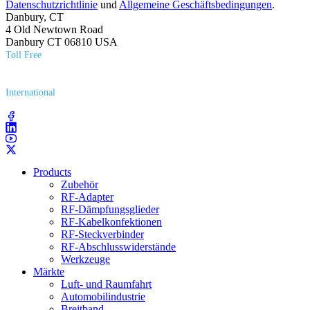
Datenschutzrichtlinie
und
Allgemeine Geschäftsbedingungen
.
Danbury, CT
4 Old Newtown Road
Danbury CT 06810 USA
Toll Free
(800) 627​-7100
International
(203) 743​-9272
Products
Zubehör
RF-Adapter
RF-Dämpfungsglieder
RF-Kabelkonfektionen
RF-Steckverbinder
RF-Abschlusswiderstände
Werkzeuge
Märkte
Luft- und Raumfahrt
Automobilindustrie
Breitband