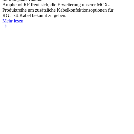
Amphenol RF freut sich, die Erweiterung unserer MCX-
Amphe
Produktreihe um zusätzliche Kabelkonfektionsoptionen für
Produk
RG-174-Kabel bekannt zu geben.
einer 
Mehr lesen
könne
Mehr 