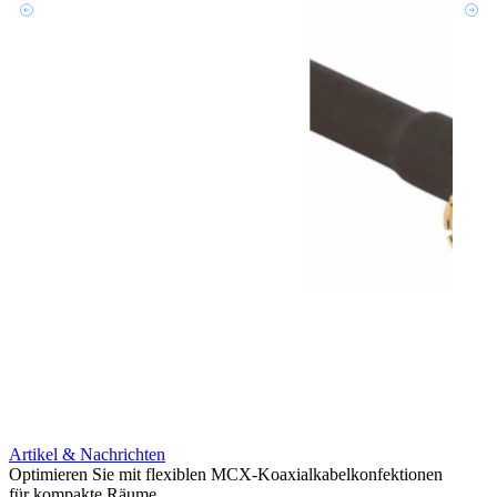
Artikel & Nachrichten
Artik
Optimieren Sie mit flexiblen MCX-Koaxialkabelkonfektionen
Erweit
für kompakte Räume
Konnek