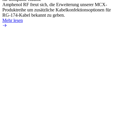
Amphenol RF freut sich, die Erweiterung unserer MCX-
Amphe
Produktreihe um zusätzliche Kabelkonfektionsoptionen für
Produk
RG-174-Kabel bekannt zu geben.
einer 
Mehr lesen
könne
Mehr 