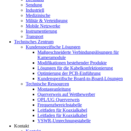
Sendung
Industriell
Medizinische
Militär & Verteidigung
Mobile Netzwerke
Instrumentierung
Transport
Technisches Zentrum
Kundenspezifische Lösungen
Maßgeschneiderte Verbindungslösungen für
Kameramodule
Modifikationen bestehender Produkte
Lösungen für die Kabelkonfektionierung
Optimierung der PCB-Einführung
Kundenspezifische Board-to-Board-Lösungen
Technische Ressourcen
Montageanleitung
Querverweis auf Wettbewerber
QPL/UG Querverweis
Frequenzbereichstabelle
Leitfaden für Koaxialkabel
Leitfaden für Koaxialkabel
VSWR-Umrechnungstabelle
Kontakt