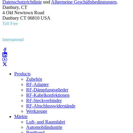
Datenschutzrichtlinie
und
Allgemeine Geschäftsbedingungen
.
Danbury, CT
4 Old Newtown Road
Danbury CT 06810 USA
Toll Free
(800) 627​-7100
International
(203) 743​-9272
Products
Zubehör
RF-Adapter
RF-Dämpfungsglieder
RF-Kabelkonfektionen
RF-Steckverbinder
RF-Abschlusswiderstände
Werkzeuge
Märkte
Luft- und Raumfahrt
Automobilindustrie
Breitband