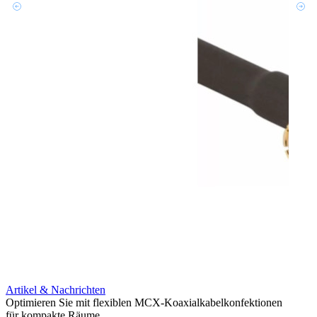
Artikel & Nachrichten
Artik
Optimieren Sie mit flexiblen MCX-Koaxialkabelkonfektionen
Erweit
für kompakte Räume
Konnek