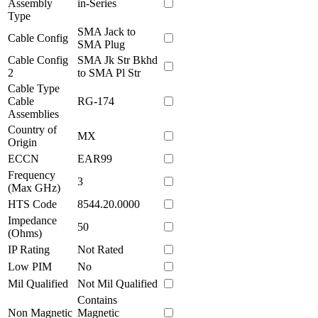
Assembly
in-Series
Type
SMA Jack to
Cable Config
SMA Plug
Cable Config
SMA Jk Str Bkhd
2
to SMA Pl Str
Cable Type
Cable
RG-174
Assemblies
Country of
MX
Origin
ECCN
EAR99
Frequency
3
(Max GHz)
HTS Code
8544.20.0000
Impedance
50
(Ohms)
IP Rating
Not Rated
Low PIM
No
Mil Qualified
Not Mil Qualified
Contains
Non Magnetic
Magnetic