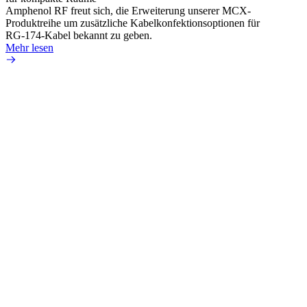
Amphenol RF freut sich, die Erweiterung unserer MCX-
Amphe
Produktreihe um zusätzliche Kabelkonfektionsoptionen für
Produk
RG-174-Kabel bekannt zu geben.
einer 
Mehr lesen
könne
Mehr 