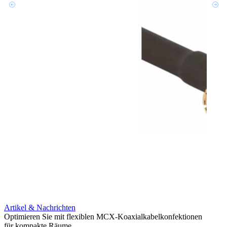
Artikel & Nachrichten
Artik
Optimieren Sie mit flexiblen MCX-Koaxialkabelkonfektionen
Erweit
für kompakte Räume
Konnek