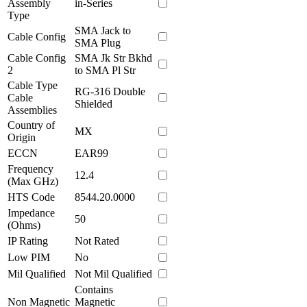
Assembly
in-Series
Type
SMA Jack to
Cable Config
SMA Plug
Cable Config
SMA Jk Str Bkhd
2
to SMA Pl Str
Cable Type
RG-316 Double
Cable
Shielded
Assemblies
Country of
MX
Origin
ECCN
EAR99
Frequency
12.4
(Max GHz)
HTS Code
8544.20.0000
Impedance
50
(Ohms)
IP Rating
Not Rated
Low PIM
No
Mil Qualified
Not Mil Qualified
Contains
Non Magnetic
Magnetic