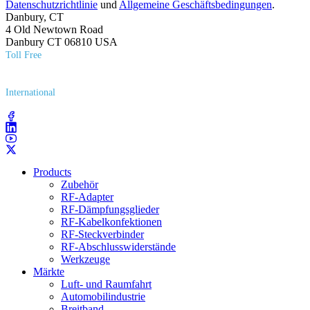
Datenschutzrichtlinie
und
Allgemeine Geschäftsbedingungen
.
Danbury, CT
4 Old Newtown Road
Danbury CT 06810 USA
Toll Free
(800) 627​-7100
International
(203) 743​-9272
Products
Zubehör
RF-Adapter
RF-Dämpfungsglieder
RF-Kabelkonfektionen
RF-Steckverbinder
RF-Abschlusswiderstände
Werkzeuge
Märkte
Luft- und Raumfahrt
Automobilindustrie
Breitband