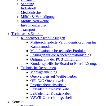
Sendung
Industriell
Medizinische
Militär & Verteidigung
Mobile Netzwerke
Instrumentierung
Transport
Technisches Zentrum
Kundenspezifische Lösungen
Maßgeschneiderte Verbindungslösungen für
Kameramodule
Modifikationen bestehender Produkte
Lösungen für die Kabelkonfektionierung
Optimierung der PCB-Einführung
Kundenspezifische Board-to-Board-Lösungen
Technische Ressourcen
Montageanleitung
Querverweis auf Wettbewerber
QPL/UG Querverweis
Frequenzbereichstabelle
Leitfaden für Koaxialkabel
Leitfaden für Koaxialkabel
VSWR-Umrechnungstabelle
Kontakt