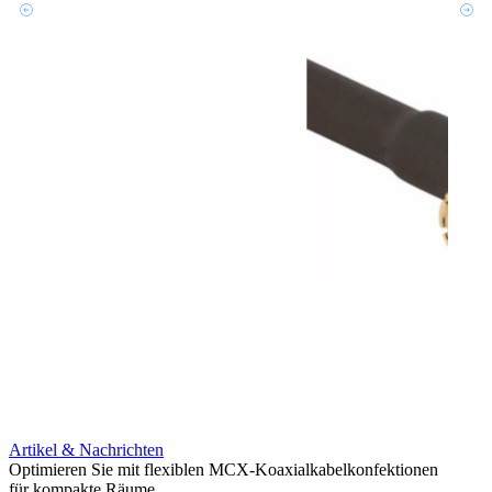
Artikel & Nachrichten
Artik
Optimieren Sie mit flexiblen MCX-Koaxialkabelkonfektionen
Erweit
für kompakte Räume
Konnek