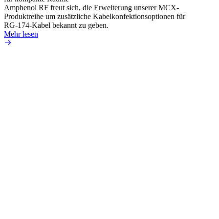
Amphenol RF freut sich, die Erweiterung unserer MCX-
Amphe
Produktreihe um zusätzliche Kabelkonfektionsoptionen für
Produk
RG-174-Kabel bekannt zu geben.
einer 
Mehr lesen
könne
Mehr 