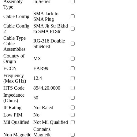
Assembly
in-Series
Type
SMA Jack to
Cable Config
SMA Plug
Cable Config
SMA Jk Str Bkhd
2
to SMA Pl Str
Cable Type
RG-316 Double
Cable
Shielded
Assemblies
Country of
MX
Origin
ECCN
EAR99
Frequency
12.4
(Max GHz)
HTS Code
8544.20.0000
Impedance
50
(Ohms)
IP Rating
Not Rated
Low PIM
No
Mil Qualified
Not Mil Qualified
Contains
Non Magnetic
Magnetic