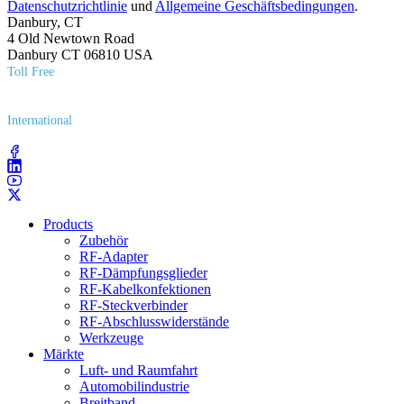
Datenschutzrichtlinie
und
Allgemeine Geschäftsbedingungen
.
Danbury, CT
4 Old Newtown Road
Danbury CT 06810 USA
Toll Free
(800) 627​-7100
International
(203) 743​-9272
Products
Zubehör
RF-Adapter
RF-Dämpfungsglieder
RF-Kabelkonfektionen
RF-Steckverbinder
RF-Abschlusswiderstände
Werkzeuge
Märkte
Luft- und Raumfahrt
Automobilindustrie
Breitband