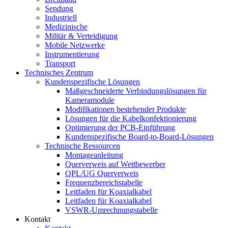
Sendung
Industriell
Medizinische
Militär & Verteidigung
Mobile Netzwerke
Instrumentierung
Transport
Technisches Zentrum
Kundenspezifische Lösungen
Maßgeschneiderte Verbindungslösungen für
Kameramodule
Modifikationen bestehender Produkte
Lösungen für die Kabelkonfektionierung
Optimierung der PCB-Einführung
Kundenspezifische Board-to-Board-Lösungen
Technische Ressourcen
Montageanleitung
Querverweis auf Wettbewerber
QPL/UG Querverweis
Frequenzbereichstabelle
Leitfaden für Koaxialkabel
Leitfaden für Koaxialkabel
VSWR-Umrechnungstabelle
Kontakt