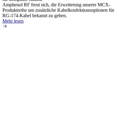
Amphenol RF freut sich, die Erweiterung unserer MCX-
Amphe
Produktreihe um zusätzliche Kabelkonfektionsoptionen für
Produk
RG-174-Kabel bekannt zu geben.
einer 
Mehr lesen
könne
Mehr 