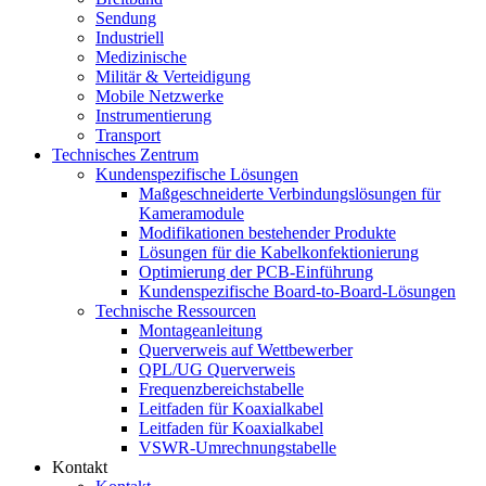
Sendung
Industriell
Medizinische
Militär & Verteidigung
Mobile Netzwerke
Instrumentierung
Transport
Technisches Zentrum
Kundenspezifische Lösungen
Maßgeschneiderte Verbindungslösungen für
Kameramodule
Modifikationen bestehender Produkte
Lösungen für die Kabelkonfektionierung
Optimierung der PCB-Einführung
Kundenspezifische Board-to-Board-Lösungen
Technische Ressourcen
Montageanleitung
Querverweis auf Wettbewerber
QPL/UG Querverweis
Frequenzbereichstabelle
Leitfaden für Koaxialkabel
Leitfaden für Koaxialkabel
VSWR-Umrechnungstabelle
Kontakt