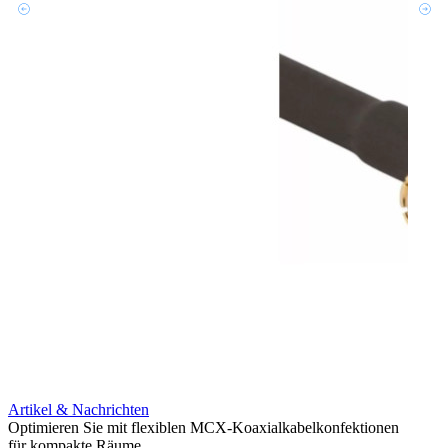
Artikel & Nachrichten
Artik
Optimieren Sie mit flexiblen MCX-Koaxialkabelkonfektionen
Erweit
für kompakte Räume
Konnek