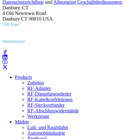
Datenschutzrichtlinie
und
Allgemeine Geschäftsbedingungen
.
Danbury, CT
4 Old Newtown Road
Danbury CT 06810 USA
Toll Free
(800) 627​-7100
International
(203) 743​-9272
Products
Zubehör
RF-Adapter
RF-Dämpfungsglieder
RF-Kabelkonfektionen
RF-Steckverbinder
RF-Abschlusswiderstände
Werkzeuge
Märkte
Luft- und Raumfahrt
Automobilindustrie
Breitband