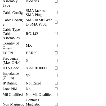
Assembly
in-Series
Type
SMA Jack to
Cable Config
SMA Plug
Cable Config
SMA Jk Str Bkhd
2
to SMA Pl Str
Cable Type
Cable
RG-142
Assemblies
Country of
MX
Origin
ECCN
EAR99
Frequency
6
(Max GHz)
HTS Code
8544.20.0000
Impedance
50
(Ohms)
IP Rating
Not Rated
Low PIM
No
Mil Qualified
Not Mil Qualified
Contains
Non Magnetic
Magnetic