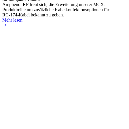
Amphenol RF freut sich, die Erweiterung unserer MCX-
Amphe
Produktreihe um zusätzliche Kabelkonfektionsoptionen für
Produk
RG-174-Kabel bekannt zu geben.
einer 
Mehr lesen
könne
Mehr 