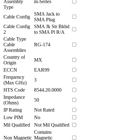
Assembly
in-Series
Type
SMA Jack to
Cable Config
SMA Plug
Cable Config
SMA Jk Str Bkhd
2
to SMA Pl R/A
Cable Type
Cable
RG-174
Assemblies
Country of
MX
Origin
ECCN
EAR99
Frequency
3
(Max GHz)
HTS Code
8544.20.0000
Impedance
50
(Ohms)
IP Rating
Not Rated
Low PIM
No
Mil Qualified
Not Mil Qualified
Contains
Non Magnetic
Magnetic