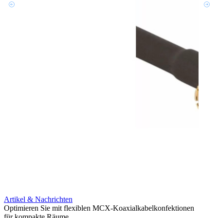
Artikel & Nachrichten
Artik
Optimieren Sie mit flexiblen MCX-Koaxialkabelkonfektionen
Erweit
für kompakte Räume
Konnek