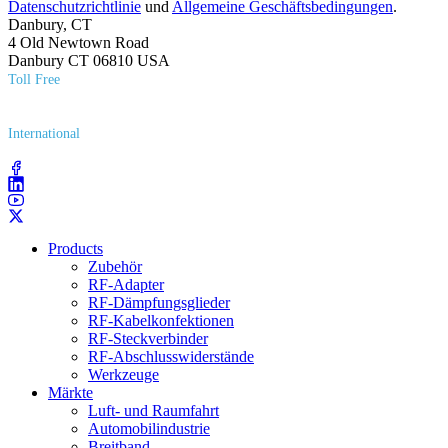
Datenschutzrichtlinie
und
Allgemeine Geschäftsbedingungen
.
Danbury, CT
4 Old Newtown Road
Danbury CT 06810 USA
Toll Free
(800) 627​-7100
International
(203) 743​-9272
Products
Zubehör
RF-Adapter
RF-Dämpfungsglieder
RF-Kabelkonfektionen
RF-Steckverbinder
RF-Abschlusswiderstände
Werkzeuge
Märkte
Luft- und Raumfahrt
Automobilindustrie
Breitband