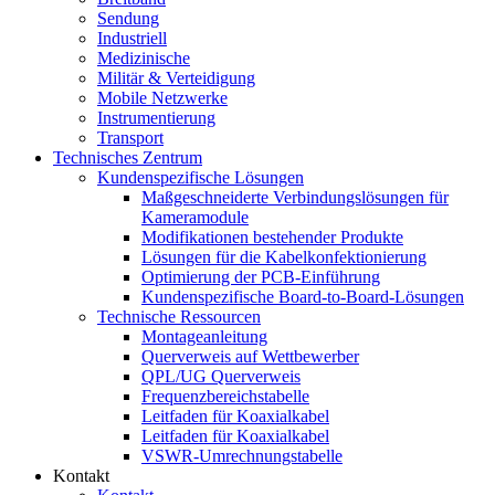
Sendung
Industriell
Medizinische
Militär & Verteidigung
Mobile Netzwerke
Instrumentierung
Transport
Technisches Zentrum
Kundenspezifische Lösungen
Maßgeschneiderte Verbindungslösungen für
Kameramodule
Modifikationen bestehender Produkte
Lösungen für die Kabelkonfektionierung
Optimierung der PCB-Einführung
Kundenspezifische Board-to-Board-Lösungen
Technische Ressourcen
Montageanleitung
Querverweis auf Wettbewerber
QPL/UG Querverweis
Frequenzbereichstabelle
Leitfaden für Koaxialkabel
Leitfaden für Koaxialkabel
VSWR-Umrechnungstabelle
Kontakt