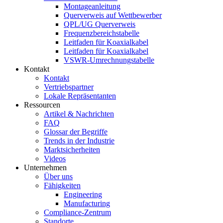
Montageanleitung
Querverweis auf Wettbewerber
QPL/UG Querverweis
Frequenzbereichstabelle
Leitfaden für Koaxialkabel
Leitfaden für Koaxialkabel
VSWR-Umrechnungstabelle
Kontakt
Kontakt
Vertriebspartner
Lokale Repräsentanten
Ressourcen
Artikel & Nachrichten
FAQ
Glossar der Begriffe
Trends in der Industrie
Marktsicherheiten
Videos
Unternehmen
Über uns
Fähigkeiten
Engineering
Manufacturing
Compliance-Zentrum
Standorte