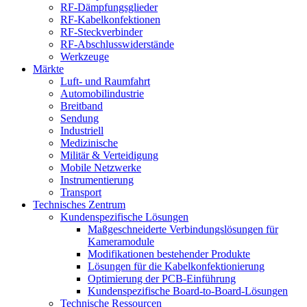
RF-Dämpfungsglieder
RF-Kabelkonfektionen
RF-Steckverbinder
RF-Abschlusswiderstände
Werkzeuge
Märkte
Luft- und Raumfahrt
Automobilindustrie
Breitband
Sendung
Industriell
Medizinische
Militär & Verteidigung
Mobile Netzwerke
Instrumentierung
Transport
Technisches Zentrum
Kundenspezifische Lösungen
Maßgeschneiderte Verbindungslösungen für
Kameramodule
Modifikationen bestehender Produkte
Lösungen für die Kabelkonfektionierung
Optimierung der PCB-Einführung
Kundenspezifische Board-to-Board-Lösungen
Technische Ressourcen