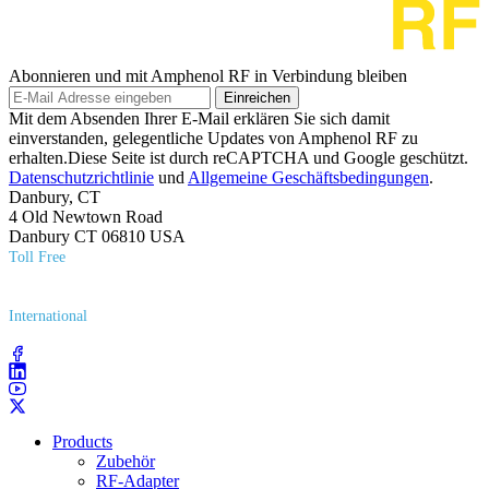
Abonnieren und mit Amphenol RF in Verbindung bleiben
Einreichen
Mit dem Absenden Ihrer E-Mail erklären Sie sich damit
einverstanden, gelegentliche Updates von Amphenol RF zu
erhalten.Diese Seite ist durch reCAPTCHA und Google geschützt.
Datenschutzrichtlinie
und
Allgemeine Geschäftsbedingungen
.
Danbury, CT
4 Old Newtown Road
Danbury CT 06810 USA
Toll Free
(800) 627​-7100
International
(203) 743​-9272
Products
Zubehör
RF-Adapter