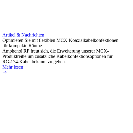
Artikel & Nachrichten
Artik
Optimieren Sie mit flexiblen MCX-Koaxialkabelkonfektionen
Erweit
für kompakte Räume
Konnek
Amphenol RF freut sich, die Erweiterung unserer MCX-
Amphe
Produktreihe um zusätzliche Kabelkonfektionsoptionen für
Produk
RG-174-Kabel bekannt zu geben.
einer 
Mehr lesen
könne
Mehr 