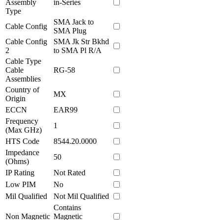
Assembly
in-Series
Type
SMA Jack to
Cable Config
SMA Plug
Cable Config
SMA Jk Str Bkhd
2
to SMA Pl R/A
Cable Type
Cable
RG-58
Assemblies
Country of
MX
Origin
ECCN
EAR99
Frequency
1
(Max GHz)
HTS Code
8544.20.0000
Impedance
50
(Ohms)
IP Rating
Not Rated
Low PIM
No
Mil Qualified
Not Mil Qualified
Contains
Non Magnetic
Magnetic