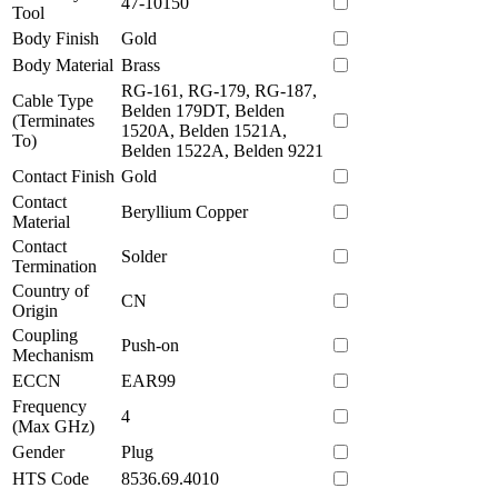
47-10150
Tool
Body Finish
Gold
Body Material
Brass
RG-161, RG-179, RG-187,
Cable Type
Belden 179DT, Belden
(Terminates
1520A, Belden 1521A,
To)
Belden 1522A, Belden 9221
Contact Finish
Gold
Contact
Beryllium Copper
Material
Contact
Solder
Termination
Country of
CN
Origin
Coupling
Push-on
Mechanism
ECCN
EAR99
Frequency
4
(Max GHz)
Gender
Plug
HTS Code
8536.69.4010