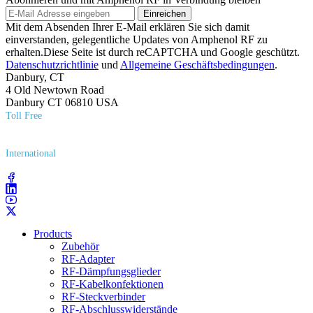
Einreichen
Mit dem Absenden Ihrer E-Mail erklären Sie sich damit
einverstanden, gelegentliche Updates von Amphenol RF zu
erhalten.Diese Seite ist durch reCAPTCHA und Google geschützt.
Datenschutzrichtlinie
und
Allgemeine Geschäftsbedingungen
.
Danbury, CT
4 Old Newtown Road
Danbury CT 06810 USA
Toll Free
(800) 627​-7100
International
(203) 743​-9272
Products
Zubehör
RF-Adapter
RF-Dämpfungsglieder
RF-Kabelkonfektionen
RF-Steckverbinder
RF-Abschlusswiderstände