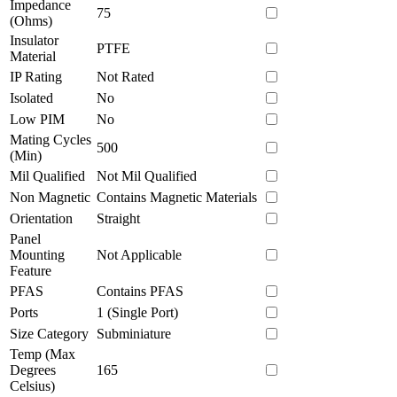
Impedance
75
(Ohms)
Insulator
PTFE
Material
IP Rating
Not Rated
Isolated
No
Low PIM
No
Mating Cycles
500
(Min)
Mil Qualified
Not Mil Qualified
Non Magnetic
Contains Magnetic Materials
Orientation
Straight
Panel
Mounting
Not Applicable
Feature
PFAS
Contains PFAS
Ports
1 (Single Port)
Size Category
Subminiature
Temp (Max
Degrees
165
Celsius)