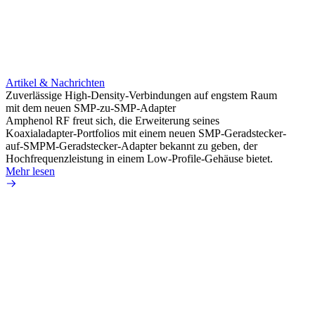
Artikel & Nachrichten
Artik
Zuverlässige High-Density-Verbindungen auf engstem Raum
Anti-
mit dem neuen SMP-zu-SMP-Adapter
Instal
Amphenol RF freut sich, die Erweiterung seines
Amphen
Koaxialadapter-Portfolios mit einem neuen SMP-Geradstecker-
SMA-P
auf-SMPM-Geradstecker-Adapter bekannt zu geben, der
Lötste
Hochfrequenzleistung in einem Low-Profile-Gehäuse bietet.
Mehr 
Mehr lesen