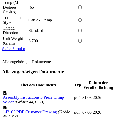
Temp (Min
Degrees
-65
Celsius)
Termination
Cable - Crimp
Style
Thread
Standard
Direction
Unit Weight
3.700
(Grams)
Siehe Simular
Alle zugehörigen Dokumente
Alle zugehörigen Dokumente
Datum der
Titel des Dokuments
Typ
Veröffentlichung
Assembly Instructions 3 Piece Crimp-
pdf
31.03.2026
Solder
(Größe: 44,1 KB)
142103 PDF Customer Drawing
(Größe:
pdf
07.05.2026
46,1 KB)