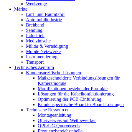
Werkzeuge
Märkte
Luft- und Raumfahrt
Automobilindustrie
Breitband
Sendung
Industriell
Medizinische
Militär & Verteidigung
Mobile Netzwerke
Instrumentierung
Transport
Technisches Zentrum
Kundenspezifische Lösungen
Maßgeschneiderte Verbindungslösungen für
Kameramodule
Modifikationen bestehender Produkte
Lösungen für die Kabelkonfektionierung
Optimierung der PCB-Einführung
Kundenspezifische Board-to-Board-Lösungen
Technische Ressourcen
Montageanleitung
Querverweis auf Wettbewerber
QPL/UG Querverweis
Frequenzbereichstabelle