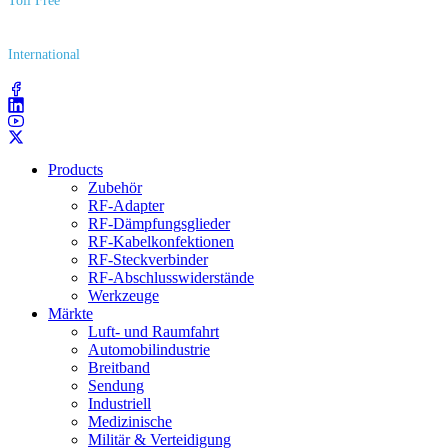
Toll Free
(800) 627​-7100
International
(203) 743​-9272
Products
Zubehör
RF-Adapter
RF-Dämpfungsglieder
RF-Kabelkonfektionen
RF-Steckverbinder
RF-Abschlusswiderstände
Werkzeuge
Märkte
Luft- und Raumfahrt
Automobilindustrie
Breitband
Sendung
Industriell
Medizinische
Militär & Verteidigung