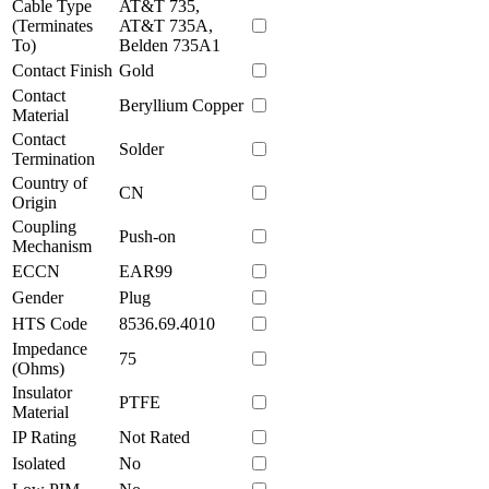
Cable Type
AT&T 735,
(Terminates
AT&T 735A,
To)
Belden 735A1
Contact Finish
Gold
Contact
Beryllium Copper
Material
Contact
Solder
Termination
Country of
CN
Origin
Coupling
Push-on
Mechanism
ECCN
EAR99
Gender
Plug
HTS Code
8536.69.4010
Impedance
75
(Ohms)
Insulator
PTFE
Material
IP Rating
Not Rated
Isolated
No