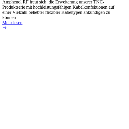
Amphenol RF freut sich, die Erweiterung unserer TNC-
Amphe
Produktserie mit hochleistungsfähigen Kabelkonfektionen auf
Schnit
einer Vielzahl beliebter flexibler Kabeltypen ankündigen zu
mit um
können
Mehr 
Mehr lesen