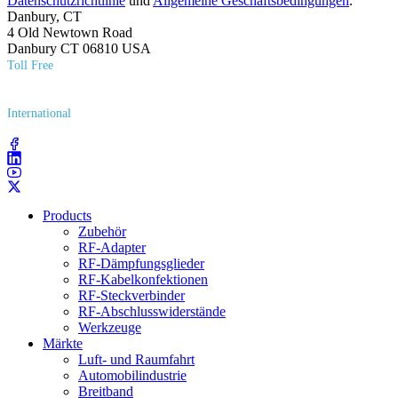
Datenschutzrichtlinie
und
Allgemeine Geschäftsbedingungen
.
Danbury, CT
4 Old Newtown Road
Danbury CT 06810 USA
Toll Free
(800) 627​-7100
International
(203) 743​-9272
Products
Zubehör
RF-Adapter
RF-Dämpfungsglieder
RF-Kabelkonfektionen
RF-Steckverbinder
RF-Abschlusswiderstände
Werkzeuge
Märkte
Luft- und Raumfahrt
Automobilindustrie
Breitband