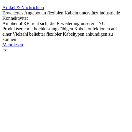
Artikel & Nachrichten
Artik
Erweitertes Angebot an flexiblen Kabeln unterstützt industrielle
Unter
Konnektivität
IP67 
Amphenol RF freut sich, die Erweiterung unserer TNC-
Amphe
Produktserie mit hochleistungsfähigen Kabelkonfektionen auf
Schnit
einer Vielzahl beliebter flexibler Kabeltypen ankündigen zu
mit um
können
Mehr 
Mehr lesen