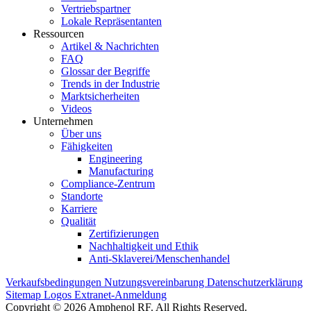
Vertriebspartner
Lokale Repräsentanten
Ressourcen
Artikel & Nachrichten
FAQ
Glossar der Begriffe
Trends in der Industrie
Marktsicherheiten
Videos
Unternehmen
Über uns
Fähigkeiten
Engineering
Manufacturing
Compliance-Zentrum
Standorte
Karriere
Qualität
Zertifizierungen
Nachhaltigkeit und Ethik
Anti-Sklaverei/Menschenhandel
Verkaufsbedingungen
Nutzungsvereinbarung
Datenschutzerklärung
Sitemap
Logos
Extranet-Anmeldung
Copyright © 2026 Amphenol RF. All Rights Reserved.