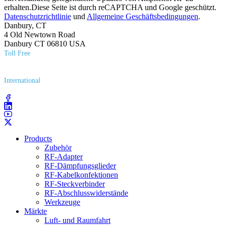
erhalten.Diese Seite ist durch reCAPTCHA und Google geschützt.
Datenschutzrichtlinie
und
Allgemeine Geschäftsbedingungen
.
Danbury, CT
4 Old Newtown Road
Danbury CT 06810 USA
Toll Free
(800) 627​-7100
International
(203) 743​-9272
Products
Zubehör
RF-Adapter
RF-Dämpfungsglieder
RF-Kabelkonfektionen
RF-Steckverbinder
RF-Abschlusswiderstände
Werkzeuge
Märkte
Luft- und Raumfahrt