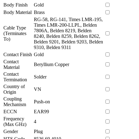
Body Finish
Gold
Body Material
Brass
RG-58, RG-141, Times LMR-195,
Times LMR-200-LLPL, Belden
Cable Type
7806A, Belden 8219, Belden
(Terminates
8240, Belden 8259, Belden 8262,
To)
Belden 9201, Belden 9203, Belden
9310, Belden 9311
Contact Finish
Gold
Contact
Beryllium Copper
Material
Contact
Solder
Termination
Country of
VN
Origin
Coupling
Push-on
Mechanism
ECCN
EAR99
Frequency
4
(Max GHz)
Gender
Plug
HTS Code
8536.69.4010