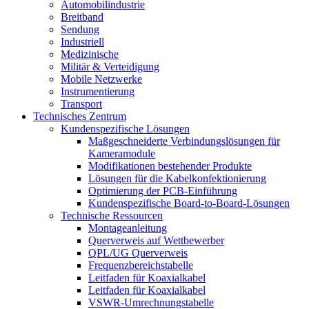
Automobilindustrie
Breitband
Sendung
Industriell
Medizinische
Militär & Verteidigung
Mobile Netzwerke
Instrumentierung
Transport
Technisches Zentrum
Kundenspezifische Lösungen
Maßgeschneiderte Verbindungslösungen für
Kameramodule
Modifikationen bestehender Produkte
Lösungen für die Kabelkonfektionierung
Optimierung der PCB-Einführung
Kundenspezifische Board-to-Board-Lösungen
Technische Ressourcen
Montageanleitung
Querverweis auf Wettbewerber
QPL/UG Querverweis
Frequenzbereichstabelle
Leitfaden für Koaxialkabel
Leitfaden für Koaxialkabel
VSWR-Umrechnungstabelle