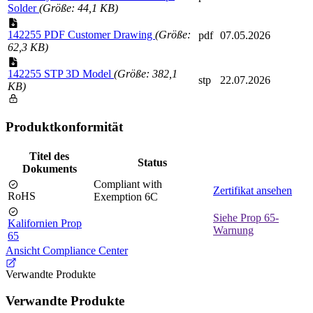
Solder
(Größe: 44,1 KB)
142255 PDF Customer Drawing
(Größe:
pdf
07.05.2026
62,3 KB)
142255 STP 3D Model
(Größe: 382,1
stp
22.07.2026
KB)
Produktkonformität
Titel des
Status
Dokuments
Compliant with
Zertifikat ansehen
RoHS
Exemption 6C
Siehe Prop 65-
Kalifornien Prop
Warnung
65
Ansicht Compliance Center
Verwandte Produkte
Verwandte Produkte