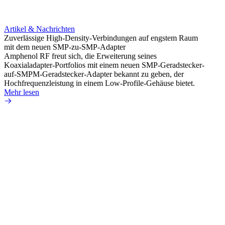
Artikel & Nachrichten
Artik
Zuverlässige High-Density-Verbindungen auf engstem Raum
Optim
mit dem neuen SMP-zu-SMP-Adapter
für k
Amphenol RF freut sich, die Erweiterung seines
Amphe
Koaxialadapter-Portfolios mit einem neuen SMP-Geradstecker-
Produk
auf-SMPM-Geradstecker-Adapter bekannt zu geben, der
RG-17
Hochfrequenzleistung in einem Low-Profile-Gehäuse bietet.
Mehr 
Mehr lesen