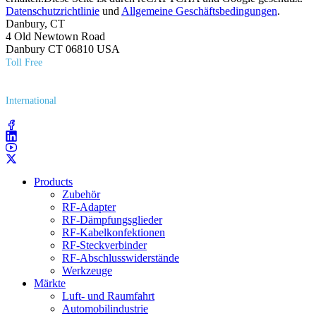
Datenschutzrichtlinie
und
Allgemeine Geschäftsbedingungen
.
Danbury, CT
4 Old Newtown Road
Danbury CT 06810 USA
Toll Free
(800) 627​-7100
International
(203) 743​-9272
Products
Zubehör
RF-Adapter
RF-Dämpfungsglieder
RF-Kabelkonfektionen
RF-Steckverbinder
RF-Abschlusswiderstände
Werkzeuge
Märkte
Luft- und Raumfahrt
Automobilindustrie