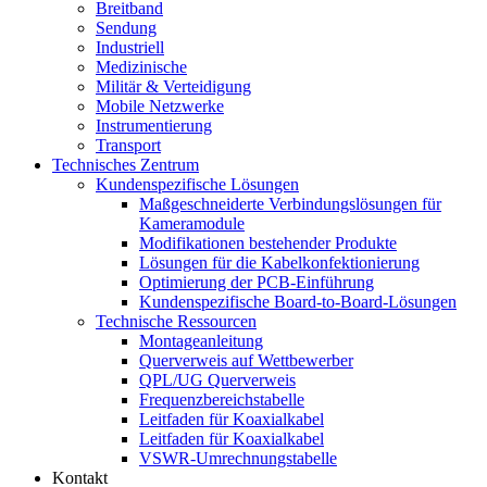
Breitband
Sendung
Industriell
Medizinische
Militär & Verteidigung
Mobile Netzwerke
Instrumentierung
Transport
Technisches Zentrum
Kundenspezifische Lösungen
Maßgeschneiderte Verbindungslösungen für
Kameramodule
Modifikationen bestehender Produkte
Lösungen für die Kabelkonfektionierung
Optimierung der PCB-Einführung
Kundenspezifische Board-to-Board-Lösungen
Technische Ressourcen
Montageanleitung
Querverweis auf Wettbewerber
QPL/UG Querverweis
Frequenzbereichstabelle
Leitfaden für Koaxialkabel
Leitfaden für Koaxialkabel
VSWR-Umrechnungstabelle
Kontakt