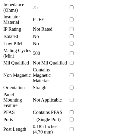
Impedance
75
(Ohms)
Insulator
PTFE
Material
IP Rating
Not Rated
Isolated
No
Low PIM
No
Mating Cycles
500
(Min)
Mil Qualified
Not Mil Qualified
Contains
Non Magnetic
Magnetic
Materials
Orientation
Straight
Panel
Mounting
Not Applicable
Feature
PFAS
Contains PFAS
Ports
1 (Single Port)
0.185 Inches
Post Length
(4.70 mm)