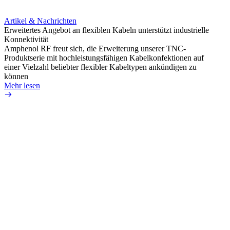
Artikel & Nachrichten
Artik
Erweitertes Angebot an flexiblen Kabeln unterstützt industrielle
Unter
Konnektivität
IP67 
Amphenol RF freut sich, die Erweiterung unserer TNC-
Amphe
Produktserie mit hochleistungsfähigen Kabelkonfektionen auf
Schnit
einer Vielzahl beliebter flexibler Kabeltypen ankündigen zu
mit um
können
Mehr 
Mehr lesen