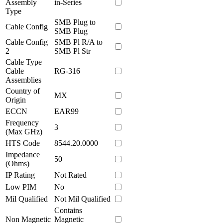
Assembly
in-Series
Type
SMB Plug to
Cable Config
SMB Plug
Cable Config
SMB Pl R/A to
2
SMB Pl Str
Cable Type
Cable
RG-316
Assemblies
Country of
MX
Origin
ECCN
EAR99
Frequency
3
(Max GHz)
HTS Code
8544.20.0000
Impedance
50
(Ohms)
IP Rating
Not Rated
Low PIM
No
Mil Qualified
Not Mil Qualified
Contains
Non Magnetic
Magnetic