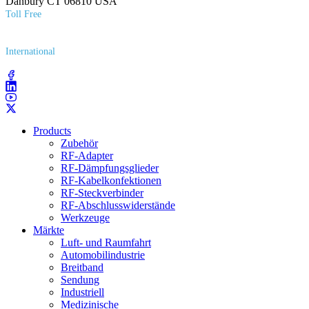
Danbury CT 06810 USA
Toll Free
(800) 627​-7100
International
(203) 743​-9272
Products
Zubehör
RF-Adapter
RF-Dämpfungsglieder
RF-Kabelkonfektionen
RF-Steckverbinder
RF-Abschlusswiderstände
Werkzeuge
Märkte
Luft- und Raumfahrt
Automobilindustrie
Breitband
Sendung
Industriell
Medizinische