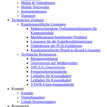
Militär & Verteidigung
Mobile Netzwerke
Instrumentierung
Transport
Technisches Zentrum
Kundenspezifische Lösungen
Maßgeschneiderte Verbindungslösungen für
Kameramodule
Modifikationen bestehender Produkte
Lösungen für die Kabelkonfektionierung
Optimierung der PCB-Einführung
Kundenspezifische Board-to-Board-Lösungen
Technische Ressourcen
Montageanleitung
Querverweis auf Wettbewerber
QPL/UG Querverweis
Frequenzbereichstabelle
Leitfaden für Koaxialkabel
Leitfaden für Koaxialkabel
VSWR-Umrechnungstabelle
Kontakt
Kontakt
Vertriebspartner
Lokale Repräsentanten
Ressourcen