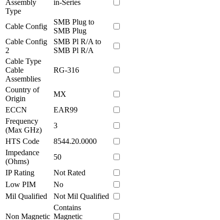
Assembly
in-Series
Type
SMB Plug to
Cable Config
SMB Plug
Cable Config
SMB Pl R/A to
2
SMB Pl R/A
Cable Type
Cable
RG-316
Assemblies
Country of
MX
Origin
ECCN
EAR99
Frequency
3
(Max GHz)
HTS Code
8544.20.0000
Impedance
50
(Ohms)
IP Rating
Not Rated
Low PIM
No
Mil Qualified
Not Mil Qualified
Contains
Non Magnetic
Magnetic