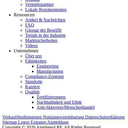
Vertriebspartner
Lokale Repräsentanten
Ressourcen
Artikel & Nachrichten
FAQ
Glossar der Begriffe
Trends in der Industrie
Marktsicherheiten
Videos
Unternehmen
Über uns
Fähigkeiten
Engineering
Manufacturing
Compliance-Zentrum
Standorte
Karriere
Qualität
Zertifizierungen
Nachhaltigkeit und Ethik
Anti-Sklaverei/Menschenhandel
Verkaufsbedingungen
Nutzungsvereinbarung
Datenschutzerklärung
Sitemap
Logos
Extranet-Anmeldung
Copyright © 2026 Amphenol RF. All Rights Reserved.