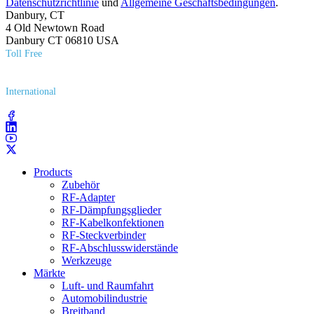
Datenschutzrichtlinie
und
Allgemeine Geschäftsbedingungen
.
Danbury, CT
4 Old Newtown Road
Danbury CT 06810 USA
Toll Free
(800) 627​-7100
International
(203) 743​-9272
Products
Zubehör
RF-Adapter
RF-Dämpfungsglieder
RF-Kabelkonfektionen
RF-Steckverbinder
RF-Abschlusswiderstände
Werkzeuge
Märkte
Luft- und Raumfahrt
Automobilindustrie
Breitband