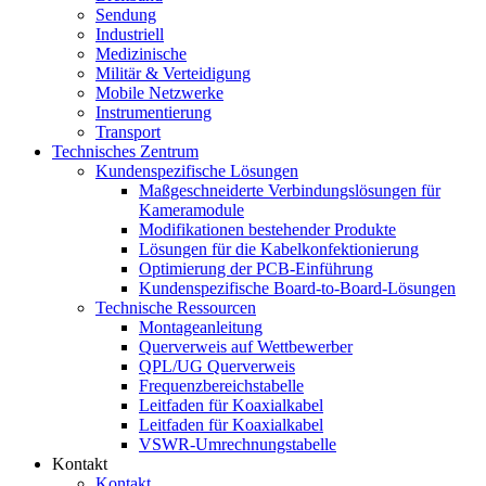
Sendung
Industriell
Medizinische
Militär & Verteidigung
Mobile Netzwerke
Instrumentierung
Transport
Technisches Zentrum
Kundenspezifische Lösungen
Maßgeschneiderte Verbindungslösungen für
Kameramodule
Modifikationen bestehender Produkte
Lösungen für die Kabelkonfektionierung
Optimierung der PCB-Einführung
Kundenspezifische Board-to-Board-Lösungen
Technische Ressourcen
Montageanleitung
Querverweis auf Wettbewerber
QPL/UG Querverweis
Frequenzbereichstabelle
Leitfaden für Koaxialkabel
Leitfaden für Koaxialkabel
VSWR-Umrechnungstabelle
Kontakt
Kontakt