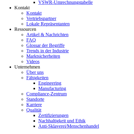
VSWR-Umrechnungstabelle
Kontakt
Kontakt
Vertriebspartner
Lokale Repräsentanten
Ressourcen
Artikel & Nachrichten
FAQ
Glossar der Begriffe
Trends in der Industrie
Marktsicherheiten
Videos
Unternehmen
Über uns
Fähigkeiten
Engineering
Manufacturing
Compliance-Zentrum
Standorte
Karriere
Qualität
Zertifizierungen
Nachhaltigkeit und Ethik
Anti-Sklaverei/Menschenhandel