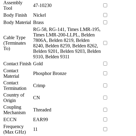
Assembly
47-10230
Tool
Body Finish
Nickel
Body Material
Brass
RG-58, RG-141, Times LMR-195,
Times LMR-200-LLPL, Belden
Cable Type
7806A, Belden 8219, Belden
(Terminates
8240, Belden 8259, Belden 8262,
To)
Belden 9201, Belden 9203, Belden
9310, Belden 9311
Contact Finish
Gold
Contact
Phosphor Bronze
Material
Contact
Crimp
Termination
Country of
CN
Origin
Coupling
Threaded
Mechanism
ECCN
EAR99
Frequency
11
(Max GHz)