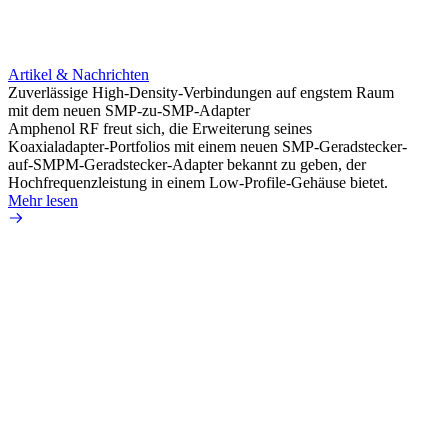
Artikel & Nachrichten
Artik
Zuverlässige High-Density-Verbindungen auf engstem Raum
Optim
mit dem neuen SMP-zu-SMP-Adapter
für k
Amphenol RF freut sich, die Erweiterung seines
Amphe
Koaxialadapter-Portfolios mit einem neuen SMP-Geradstecker-
Produk
auf-SMPM-Geradstecker-Adapter bekannt zu geben, der
RG-17
Hochfrequenzleistung in einem Low-Profile-Gehäuse bietet.
Mehr 
Mehr lesen