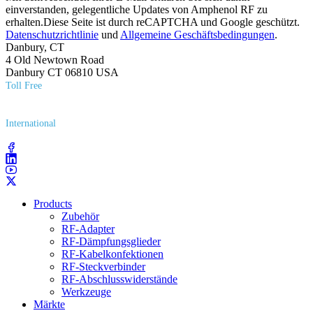
einverstanden, gelegentliche Updates von Amphenol RF zu
erhalten.Diese Seite ist durch reCAPTCHA und Google geschützt.
Datenschutzrichtlinie
und
Allgemeine Geschäftsbedingungen
.
Danbury, CT
4 Old Newtown Road
Danbury CT 06810 USA
Toll Free
(800) 627​-7100
International
(203) 743​-9272
Products
Zubehör
RF-Adapter
RF-Dämpfungsglieder
RF-Kabelkonfektionen
RF-Steckverbinder
RF-Abschlusswiderstände
Werkzeuge
Märkte