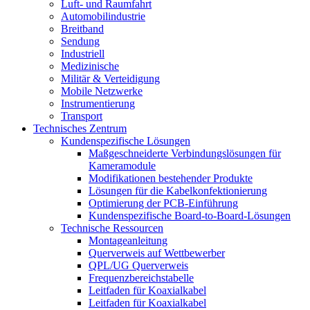
Luft- und Raumfahrt
Automobilindustrie
Breitband
Sendung
Industriell
Medizinische
Militär & Verteidigung
Mobile Netzwerke
Instrumentierung
Transport
Technisches Zentrum
Kundenspezifische Lösungen
Maßgeschneiderte Verbindungslösungen für
Kameramodule
Modifikationen bestehender Produkte
Lösungen für die Kabelkonfektionierung
Optimierung der PCB-Einführung
Kundenspezifische Board-to-Board-Lösungen
Technische Ressourcen
Montageanleitung
Querverweis auf Wettbewerber
QPL/UG Querverweis
Frequenzbereichstabelle
Leitfaden für Koaxialkabel
Leitfaden für Koaxialkabel