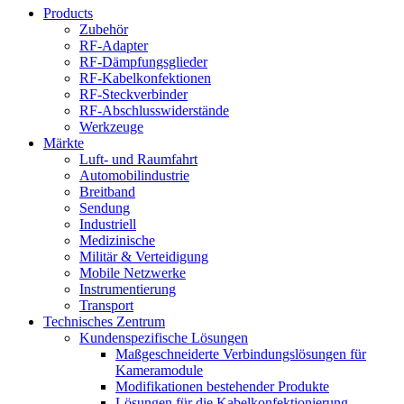
Products
Zubehör
RF-Adapter
RF-Dämpfungsglieder
RF-Kabelkonfektionen
RF-Steckverbinder
RF-Abschlusswiderstände
Werkzeuge
Märkte
Luft- und Raumfahrt
Automobilindustrie
Breitband
Sendung
Industriell
Medizinische
Militär & Verteidigung
Mobile Netzwerke
Instrumentierung
Transport
Technisches Zentrum
Kundenspezifische Lösungen
Maßgeschneiderte Verbindungslösungen für
Kameramodule
Modifikationen bestehender Produkte
Lösungen für die Kabelkonfektionierung