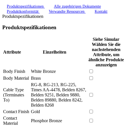
Produktspezifikationen
Alle zugehörigen Dokumente
Produktkonformität
Verwandte Ressourcen
Kontakt
Produktspezifikationen
Produktspezifikationen
Siehe Simular
Wählen Sie die
nachstehenden
Attribute
Einzelheiten
Attribute, um
ähnliche Produkte
anzuzeigen
Body Finish
White Bronze
Body Material
Brass
RG-8, RG-213, RG-225,
Cable Type
Times AA-4478, Belden 8267,
(Terminates
Belden 9251, Belden 9880,
To)
Belden 89880, Belden 8242,
Belden 8268
Contact Finish
Gold
Contact
Phosphor Bronze
Material