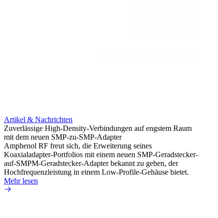
Artikel & Nachrichten
Artik
Zuverlässige High-Density-Verbindungen auf engstem Raum
Optim
mit dem neuen SMP-zu-SMP-Adapter
für k
Amphenol RF freut sich, die Erweiterung seines
Amphe
Koaxialadapter-Portfolios mit einem neuen SMP-Geradstecker-
Produk
auf-SMPM-Geradstecker-Adapter bekannt zu geben, der
RG-17
Hochfrequenzleistung in einem Low-Profile-Gehäuse bietet.
Mehr 
Mehr lesen