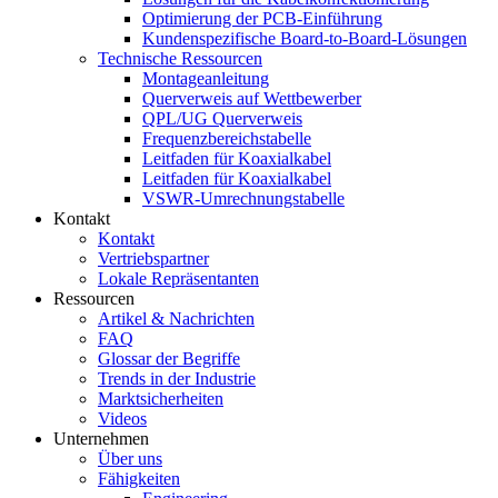
Optimierung der PCB-Einführung
Kundenspezifische Board-to-Board-Lösungen
Technische Ressourcen
Montageanleitung
Querverweis auf Wettbewerber
QPL/UG Querverweis
Frequenzbereichstabelle
Leitfaden für Koaxialkabel
Leitfaden für Koaxialkabel
VSWR-Umrechnungstabelle
Kontakt
Kontakt
Vertriebspartner
Lokale Repräsentanten
Ressourcen
Artikel & Nachrichten
FAQ
Glossar der Begriffe
Trends in der Industrie
Marktsicherheiten
Videos
Unternehmen
Über uns
Fähigkeiten