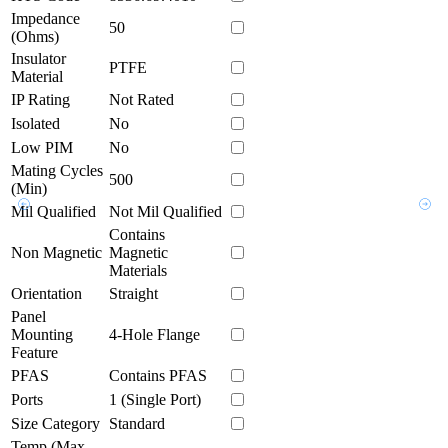
Impedance
50
(Ohms)
Insulator
PTFE
Material
IP Rating
Not Rated
Isolated
No
Low PIM
No
Mating Cycles
500
(Min)
Mil Qualified
Not Mil Qualified
Contains
Non Magnetic
Magnetic
Materials
Orientation
Straight
Panel
Mounting
4-Hole Flange
Feature
PFAS
Contains PFAS
Ports
1 (Single Port)
Size Category
Standard
Temp (Max