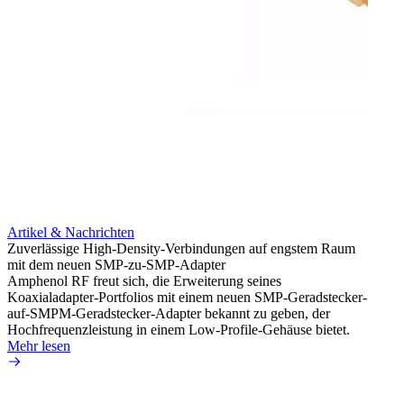
Artikel & Nachrichten
Artik
Zuverlässige High-Density-Verbindungen auf engstem Raum
Anti-
mit dem neuen SMP-zu-SMP-Adapter
Instal
Amphenol RF freut sich, die Erweiterung seines
Amphen
Koaxialadapter-Portfolios mit einem neuen SMP-Geradstecker-
SMA-P
auf-SMPM-Geradstecker-Adapter bekannt zu geben, der
Lötste
Hochfrequenzleistung in einem Low-Profile-Gehäuse bietet.
Mehr 
Mehr lesen