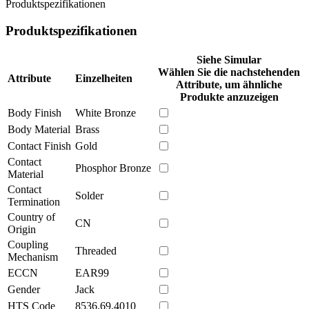
Produktspezifikationen
Produktspezifikationen
Siehe Simular
Wählen Sie die nachstehenden
Attribute
Einzelheiten
Attribute, um ähnliche
Produkte anzuzeigen
Body Finish
White Bronze
Body Material
Brass
Contact Finish
Gold
Contact
Phosphor Bronze
Material
Contact
Solder
Termination
Country of
CN
Origin
Coupling
Threaded
Mechanism
ECCN
EAR99
Gender
Jack
HTS Code
8536.69.4010