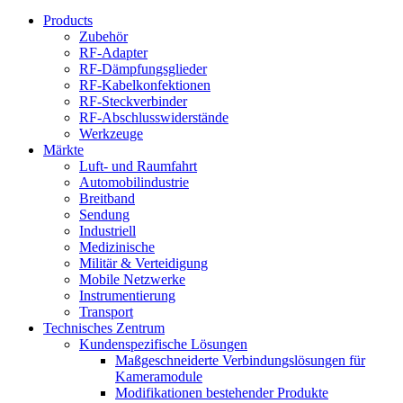
Products
Zubehör
RF-Adapter
RF-Dämpfungsglieder
RF-Kabelkonfektionen
RF-Steckverbinder
RF-Abschlusswiderstände
Werkzeuge
Märkte
Luft- und Raumfahrt
Automobilindustrie
Breitband
Sendung
Industriell
Medizinische
Militär & Verteidigung
Mobile Netzwerke
Instrumentierung
Transport
Technisches Zentrum
Kundenspezifische Lösungen
Maßgeschneiderte Verbindungslösungen für
Kameramodule
Modifikationen bestehender Produkte