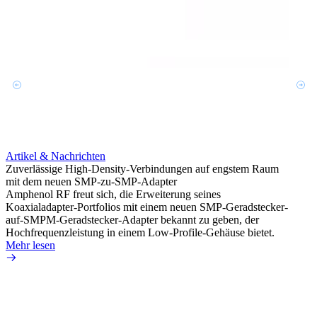
Artikel & Nachrichten
Artik
Zuverlässige High-Density-Verbindungen auf engstem Raum
Anti-
mit dem neuen SMP-zu-SMP-Adapter
Instal
Amphenol RF freut sich, die Erweiterung seines
Amphen
Koaxialadapter-Portfolios mit einem neuen SMP-Geradstecker-
SMA-P
auf-SMPM-Geradstecker-Adapter bekannt zu geben, der
Lötste
Hochfrequenzleistung in einem Low-Profile-Gehäuse bietet.
Mehr 
Mehr lesen