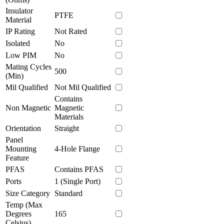
Insulator
PTFE
Material
IP Rating
Not Rated
Isolated
No
Low PIM
No
Mating Cycles
500
(Min)
Mil Qualified
Not Mil Qualified
Contains
Non Magnetic
Magnetic
Materials
Orientation
Straight
Panel
Mounting
4-Hole Flange
Feature
PFAS
Contains PFAS
Ports
1 (Single Port)
Size Category
Standard
Temp (Max
Degrees
165
Celsius)