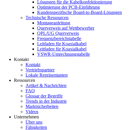
Lösungen für die Kabelkonfektionierung
Optimierung der PCB-Einführung
Kundenspezifische Board-to-Board-Lösungen
Technische Ressourcen
Montageanleitung
Querverweis auf Wettbewerber
QPL/UG Querverweis
Frequenzbereichstabelle
Leitfaden für Koaxialkabel
Leitfaden für Koaxialkabel
VSWR-Umrechnungstabelle
Kontakt
Kontakt
Vertriebspartner
Lokale Repräsentanten
Ressourcen
Artikel & Nachrichten
FAQ
Glossar der Begriffe
Trends in der Industrie
Marktsicherheiten
Videos
Unternehmen
Über uns
Fähigkeiten