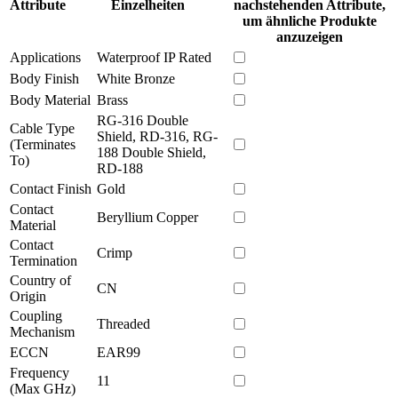
Attribute
Einzelheiten
nachstehenden Attribute,
um ähnliche Produkte
anzuzeigen
Applications
Waterproof IP Rated
Body Finish
White Bronze
Body Material
Brass
RG-316 Double
Cable Type
Shield, RD-316, RG-
(Terminates
188 Double Shield,
To)
RD-188
Contact Finish
Gold
Contact
Beryllium Copper
Material
Contact
Crimp
Termination
Country of
CN
Origin
Coupling
Threaded
Mechanism
ECCN
EAR99
Frequency
11
(Max GHz)