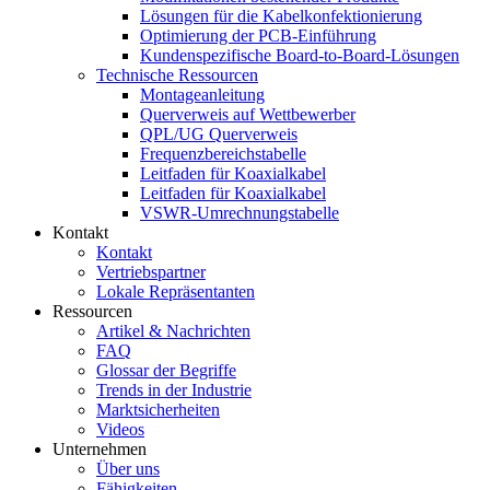
Lösungen für die Kabelkonfektionierung
Optimierung der PCB-Einführung
Kundenspezifische Board-to-Board-Lösungen
Technische Ressourcen
Montageanleitung
Querverweis auf Wettbewerber
QPL/UG Querverweis
Frequenzbereichstabelle
Leitfaden für Koaxialkabel
Leitfaden für Koaxialkabel
VSWR-Umrechnungstabelle
Kontakt
Kontakt
Vertriebspartner
Lokale Repräsentanten
Ressourcen
Artikel & Nachrichten
FAQ
Glossar der Begriffe
Trends in der Industrie
Marktsicherheiten
Videos
Unternehmen
Über uns
Fähigkeiten