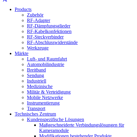
Products
Zubehör
RF-Adapter
RF-Dämpfungsglieder
RF-Kabelkonfektionen
RF-Steckverbinder
RF-Abschlusswiderstände
Werkzeuge
Märkte
Luft- und Raumfahrt
Automobilindustrie
Breitband
Sendung
Industriell
Medizinische
Militär & Verteidigung
Mobile Netzwerke
Instrumentierung
Transport
Technisches Zentrum
Kundenspezifische Lösungen
Maßgeschneiderte Verbindungslösungen für
Kameramodule
Modifikationen bestehender Produkte