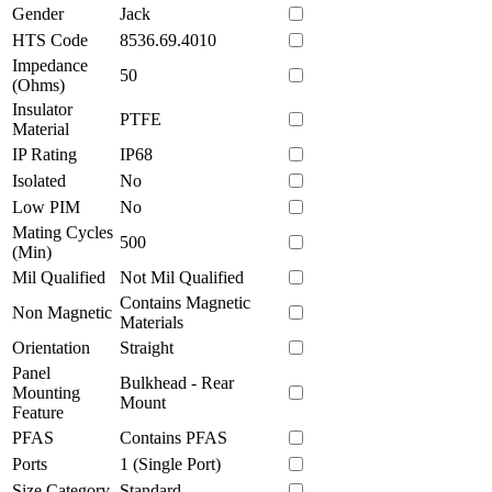
Gender
Jack
HTS Code
8536.69.4010
Impedance
50
(Ohms)
Insulator
PTFE
Material
IP Rating
IP68
Isolated
No
Low PIM
No
Mating Cycles
500
(Min)
Mil Qualified
Not Mil Qualified
Contains Magnetic
Non Magnetic
Materials
Orientation
Straight
Panel
Bulkhead - Rear
Mounting
Mount
Feature
PFAS
Contains PFAS
Ports
1 (Single Port)
Size Category
Standard