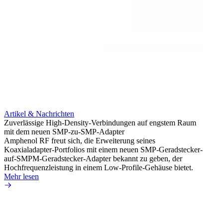
Artikel & Nachrichten
Artik
Zuverlässige High-Density-Verbindungen auf engstem Raum
Anti-
mit dem neuen SMP-zu-SMP-Adapter
Instal
Amphenol RF freut sich, die Erweiterung seines
Amphen
Koaxialadapter-Portfolios mit einem neuen SMP-Geradstecker-
SMA-P
auf-SMPM-Geradstecker-Adapter bekannt zu geben, der
Lötste
Hochfrequenzleistung in einem Low-Profile-Gehäuse bietet.
Mehr 
Mehr lesen