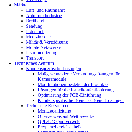
Märkte
Luft- und Raumfahrt
Automobilindustrie
Breitband
Sendung
Industriell
Medizinische
Militär & Verteidigung
Mobile Netzwerke
Instrumentierung
Transport
Technisches Zentrum
Kundenspezifische Lösungen
Maßgeschneiderte Verbindungslösungen für
Kameramodule
Modifikationen bestehender Produkte
Lösungen für die Kabelkonfektionierung
Optimierung der PCB-Einführung
Kundenspezifische Board-to-Board-Lösungen
Technische Ressourcen
Montageanleitung
Querverweis auf Wettbewerber
QPL/UG Querverweis
Frequenzbereichstabelle