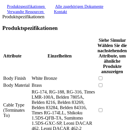
Produktspezifikationen
Alle zugehörigen Dokumente
Verwandte Ressourcen
Kontakt
Produktspezifikationen
Produktspezifikationen
Siehe Simular
Wählen Sie die
nachstehenden
Attribute
Einzelheiten
Attribute, um
ähnliche
Produkte
anzuzeigen
Body Finish
White Bronze
Body Material
Brass
RG-174, RG-188, RG-316, Times
LMR-100A, Belden 7805A,
Belden 8216, Belden 83269,
Cable Type
Belden 83284, Belden 84316,
(Terminates
Times RG-174LL, Shikoku
To)
1.5DS-QFB-TA, Sumitomo
1.5DS-GXC-SP, Leoni DACAR
462, Leoni DACAR 462-2