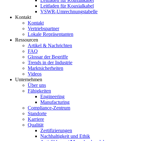
Leitfaden für Koaxialkabel
Leitfaden für Koaxialkabel
VSWR-Umrechnungstabelle
Kontakt
Kontakt
Vertriebspartner
Lokale Repräsentanten
Ressourcen
Artikel & Nachrichten
FAQ
Glossar der Begriffe
Trends in der Industrie
Marktsicherheiten
Videos
Unternehmen
Über uns
Fähigkeiten
Engineering
Manufacturing
Compliance-Zentrum
Standorte
Karriere
Qualität
Zertifizierungen
Nachhaltigkeit und Ethik