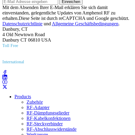
Einreichen
Mit dem Absenden Ihrer E-Mail erklären Sie sich damit
einverstanden, gelegentliche Updates von Amphenol RF zu
erhalten.Diese Seite ist durch reCAPTCHA und Google geschützt.
Datenschutzrichtlinie
und
Allgemeine Geschäftsbedingungen
.
Danbury, CT
4 Old Newtown Road
Danbury CT 06810 USA
Toll Free
(800) 627​-7100
International
(203) 743​-9272
Products
Zubehör
RF-Adapter
RF-Dämpfungsglieder
RF-Kabelkonfektionen
RF-Steckverbinder
RF-Abschlusswiderstände
Werkzeuge