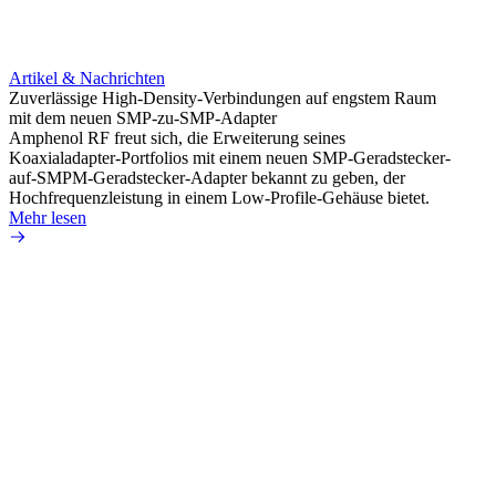
Artikel & Nachrichten
Artik
Zuverlässige High-Density-Verbindungen auf engstem Raum
Anti-
mit dem neuen SMP-zu-SMP-Adapter
Instal
Amphenol RF freut sich, die Erweiterung seines
Amphen
Koaxialadapter-Portfolios mit einem neuen SMP-Geradstecker-
SMA-P
auf-SMPM-Geradstecker-Adapter bekannt zu geben, der
Lötste
Hochfrequenzleistung in einem Low-Profile-Gehäuse bietet.
Mehr 
Mehr lesen