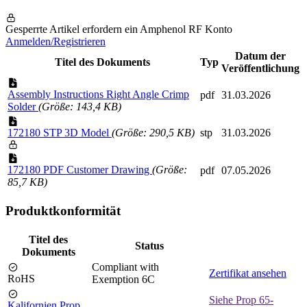
Gesperrte Artikel erfordern ein Amphenol RF Konto
Anmelden/Registrieren
Datum der
Titel des Dokuments
Typ
Veröffentlichung
Assembly Instructions Right Angle Crimp
pdf
31.03.2026
Solder
(Größe: 143,4 KB)
172180 STP 3D Model
(Größe: 290,5 KB)
stp
31.03.2026
172180 PDF Customer Drawing
(Größe:
pdf
07.05.2026
85,7 KB)
Produktkonformität
Titel des
Status
Dokuments
Compliant with
Zertifikat ansehen
RoHS
Exemption 6C
Siehe Prop 65-
Kalifornien Prop