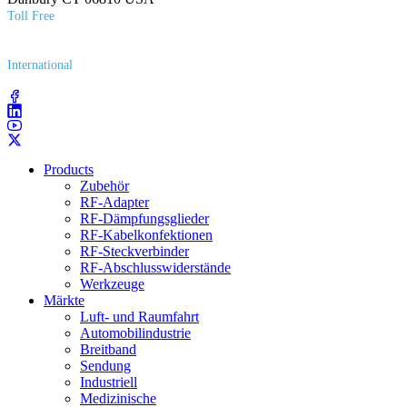
Toll Free
(800) 627​-7100
International
(203) 743​-9272
Products
Zubehör
RF-Adapter
RF-Dämpfungsglieder
RF-Kabelkonfektionen
RF-Steckverbinder
RF-Abschlusswiderstände
Werkzeuge
Märkte
Luft- und Raumfahrt
Automobilindustrie
Breitband
Sendung
Industriell
Medizinische