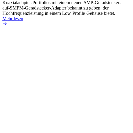
Koaxialadapter-Portfolios mit einem neuen SMP-Geradstecker-
SMA-P
auf-SMPM-Geradstecker-Adapter bekannt zu geben, der
Lötste
Hochfrequenzleistung in einem Low-Profile-Gehäuse bietet.
Mehr 
Mehr lesen