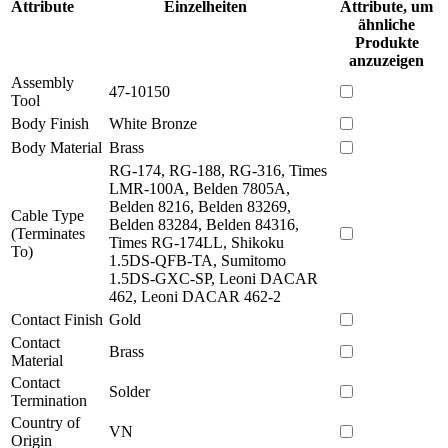
Attribute
Einzelheiten
Attribute, um
ähnliche
Produkte
anzuzeigen
Assembly
47-10150
Tool
Body Finish
White Bronze
Body Material
Brass
RG-174, RG-188, RG-316, Times
LMR-100A, Belden 7805A,
Belden 8216, Belden 83269,
Cable Type
Belden 83284, Belden 84316,
(Terminates
Times RG-174LL, Shikoku
To)
1.5DS-QFB-TA, Sumitomo
1.5DS-GXC-SP, Leoni DACAR
462, Leoni DACAR 462-2
Contact Finish
Gold
Contact
Brass
Material
Contact
Solder
Termination
Country of
VN
Origin