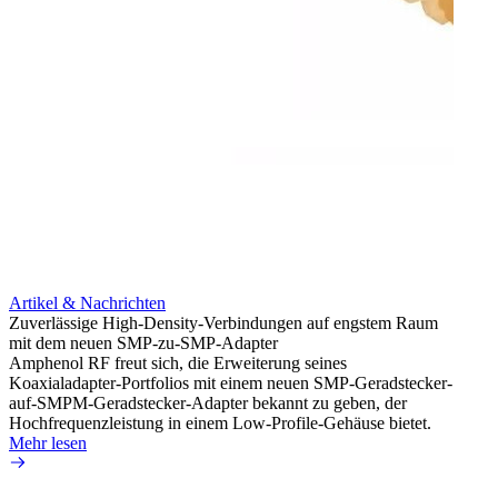
Artikel & Nachrichten
Artik
Zuverlässige High-Density-Verbindungen auf engstem Raum
Anti-
mit dem neuen SMP-zu-SMP-Adapter
Instal
Amphenol RF freut sich, die Erweiterung seines
Amphen
Koaxialadapter-Portfolios mit einem neuen SMP-Geradstecker-
SMA-P
auf-SMPM-Geradstecker-Adapter bekannt zu geben, der
Lötste
Hochfrequenzleistung in einem Low-Profile-Gehäuse bietet.
Mehr 
Mehr lesen