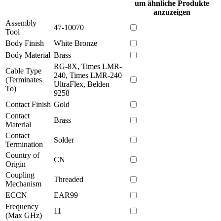
um ähnliche Produkte
anzuzeigen
Assembly
47-10070
Tool
Body Finish
White Bronze
Body Material
Brass
RG-8X, Times LMR-
Cable Type
240, Times LMR-240
(Terminates
UltraFlex, Belden
To)
9258
Contact Finish
Gold
Contact
Brass
Material
Contact
Solder
Termination
Country of
CN
Origin
Coupling
Threaded
Mechanism
ECCN
EAR99
Frequency
11
(Max GHz)