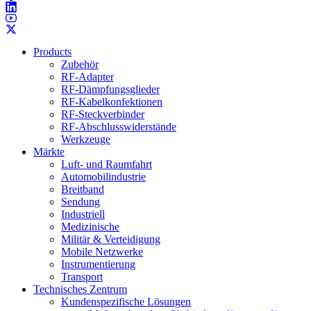
Products
Zubehör
RF-Adapter
RF-Dämpfungsglieder
RF-Kabelkonfektionen
RF-Steckverbinder
RF-Abschlusswiderstände
Werkzeuge
Märkte
Luft- und Raumfahrt
Automobilindustrie
Breitband
Sendung
Industriell
Medizinische
Militär & Verteidigung
Mobile Netzwerke
Instrumentierung
Transport
Technisches Zentrum
Kundenspezifische Lösungen