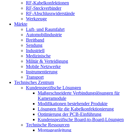
RF-Kabelkonfektionen
RF-Steckverbinder
RF-Abschlusswiderstände
Werkzeuge
Märkte
Luft- und Raumfahrt
Automobilindustrie
Breitband
Sendung
Industriell
Medizinische
Militär & Verteidigung
Mobile Netzwerke
Instrumentierung
Transport
Technisches Zentrum
Kundenspezifische Lösungen
Maßgeschneiderte Verbindungslösungen für
Kameramodule
Modifikationen bestehender Produkte
Lösungen für die Kabelkonfektionierung
Optimierung der PCB-Einführung
Kundenspezifische Board-to-Board-Lösungen
Technische Ressourcen
Montageanleitung