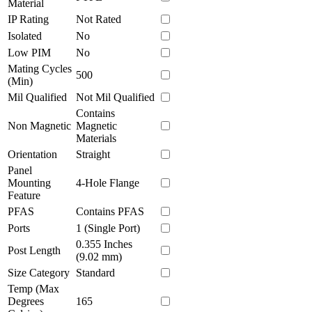
Material
IP Rating
Not Rated
Isolated
No
Low PIM
No
Mating Cycles
500
(Min)
Mil Qualified
Not Mil Qualified
Contains
Non Magnetic
Magnetic
Materials
Orientation
Straight
Panel
Mounting
4-Hole Flange
Feature
PFAS
Contains PFAS
Ports
1 (Single Port)
0.355 Inches
Post Length
(9.02 mm)
Size Category
Standard
Temp (Max
Degrees
165