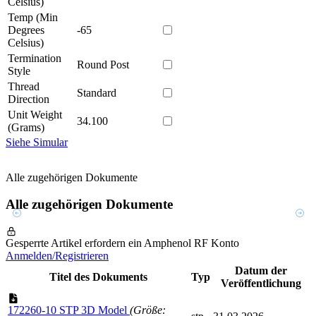
Celsius)
Temp (Min
Degrees
-65
Celsius)
Termination
Round Post
Style
Thread
Standard
Direction
Unit Weight
34.100
(Grams)
Siehe Simular
Alle zugehörigen Dokumente
Alle zugehörigen Dokumente
Gesperrte Artikel erfordern ein Amphenol RF Konto
Anmelden/Registrieren
Datum der
Titel des Dokuments
Typ
Veröffentlichung
172260-10 STP 3D Model
(Größe: