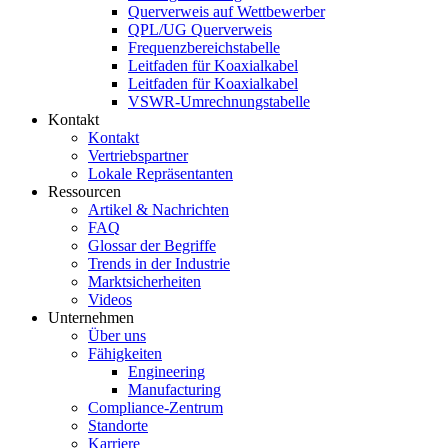
Querverweis auf Wettbewerber
QPL/UG Querverweis
Frequenzbereichstabelle
Leitfaden für Koaxialkabel
Leitfaden für Koaxialkabel
VSWR-Umrechnungstabelle
Kontakt
Kontakt
Vertriebspartner
Lokale Repräsentanten
Ressourcen
Artikel & Nachrichten
FAQ
Glossar der Begriffe
Trends in der Industrie
Marktsicherheiten
Videos
Unternehmen
Über uns
Fähigkeiten
Engineering
Manufacturing
Compliance-Zentrum
Standorte
Karriere