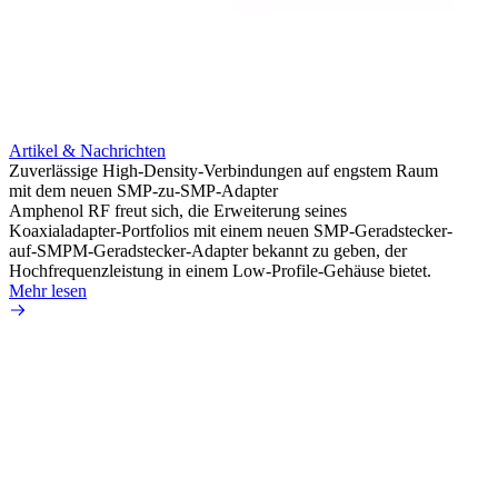
Artikel & Nachrichten
Artik
Zuverlässige High-Density-Verbindungen auf engstem Raum
Anti-
mit dem neuen SMP-zu-SMP-Adapter
Instal
Amphenol RF freut sich, die Erweiterung seines
Amphen
Koaxialadapter-Portfolios mit einem neuen SMP-Geradstecker-
SMA-P
auf-SMPM-Geradstecker-Adapter bekannt zu geben, der
Lötste
Hochfrequenzleistung in einem Low-Profile-Gehäuse bietet.
Mehr 
Mehr lesen