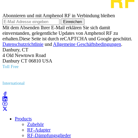
Abonnieren und mit Amphenol RF in Verbindung bleiben
Einreichen
Mit dem Absenden Ihrer E-Mail erklären Sie sich damit
einverstanden, gelegentliche Updates von Amphenol RF zu
erhalten.Diese Seite ist durch reCAPTCHA und Google geschützt.
Datenschutzrichtlinie
und
Allgemeine Geschäftsbedingungen
.
Danbury, CT
4 Old Newtown Road
Danbury CT 06810 USA
Toll Free
(800) 627​-7100
International
(203) 743​-9272
Products
Zubehör
RF-Adapter
RF-Dämpfungsglieder