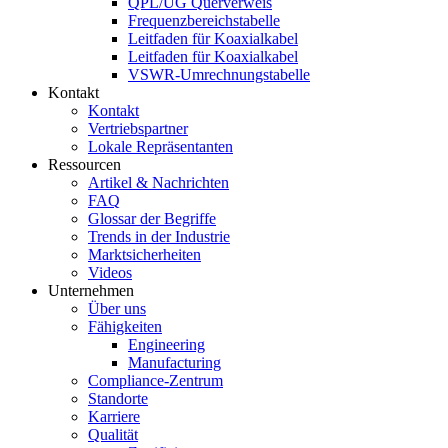
QPL/UG Querverweis
Frequenzbereichstabelle
Leitfaden für Koaxialkabel
Leitfaden für Koaxialkabel
VSWR-Umrechnungstabelle
Kontakt
Kontakt
Vertriebspartner
Lokale Repräsentanten
Ressourcen
Artikel & Nachrichten
FAQ
Glossar der Begriffe
Trends in der Industrie
Marktsicherheiten
Videos
Unternehmen
Über uns
Fähigkeiten
Engineering
Manufacturing
Compliance-Zentrum
Standorte
Karriere
Qualität