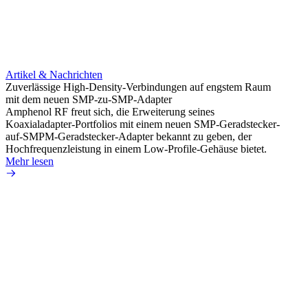
Artikel & Nachrichten
Artik
Zuverlässige High-Density-Verbindungen auf engstem Raum
Anti-
mit dem neuen SMP-zu-SMP-Adapter
Instal
Amphenol RF freut sich, die Erweiterung seines
Amphen
Koaxialadapter-Portfolios mit einem neuen SMP-Geradstecker-
SMA-P
auf-SMPM-Geradstecker-Adapter bekannt zu geben, der
Lötste
Hochfrequenzleistung in einem Low-Profile-Gehäuse bietet.
Mehr 
Mehr lesen