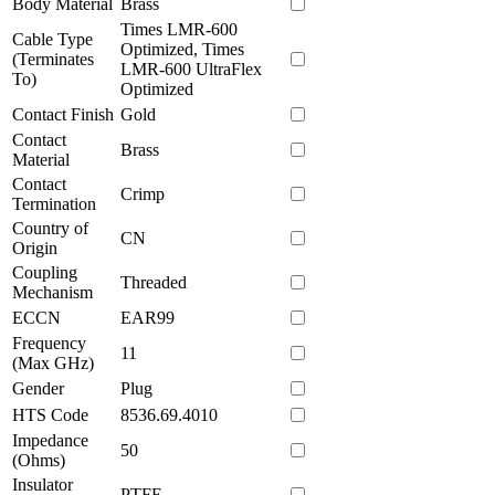
Body Material
Brass
Times LMR-600
Cable Type
Optimized, Times
(Terminates
LMR-600 UltraFlex
To)
Optimized
Contact Finish
Gold
Contact
Brass
Material
Contact
Crimp
Termination
Country of
CN
Origin
Coupling
Threaded
Mechanism
ECCN
EAR99
Frequency
11
(Max GHz)
Gender
Plug
HTS Code
8536.69.4010
Impedance
50
(Ohms)
Insulator
PTFE