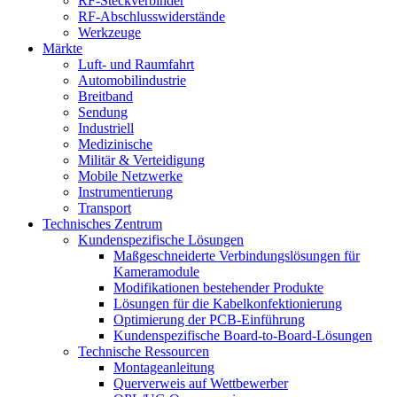
RF-Steckverbinder
RF-Abschlusswiderstände
Werkzeuge
Märkte
Luft- und Raumfahrt
Automobilindustrie
Breitband
Sendung
Industriell
Medizinische
Militär & Verteidigung
Mobile Netzwerke
Instrumentierung
Transport
Technisches Zentrum
Kundenspezifische Lösungen
Maßgeschneiderte Verbindungslösungen für
Kameramodule
Modifikationen bestehender Produkte
Lösungen für die Kabelkonfektionierung
Optimierung der PCB-Einführung
Kundenspezifische Board-to-Board-Lösungen
Technische Ressourcen
Montageanleitung
Querverweis auf Wettbewerber