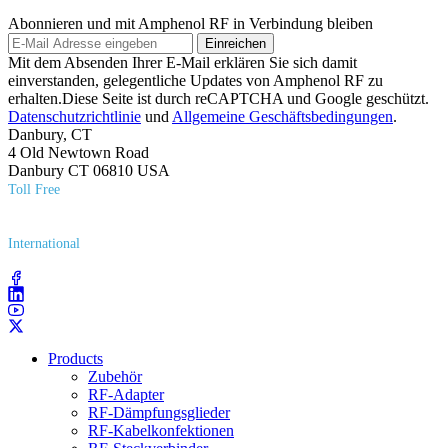
Abonnieren und mit Amphenol RF in Verbindung bleiben
Einreichen
Mit dem Absenden Ihrer E-Mail erklären Sie sich damit
einverstanden, gelegentliche Updates von Amphenol RF zu
erhalten.Diese Seite ist durch reCAPTCHA und Google geschützt.
Datenschutzrichtlinie
und
Allgemeine Geschäftsbedingungen
.
Danbury, CT
4 Old Newtown Road
Danbury CT 06810 USA
Toll Free
(800) 627​-7100
International
(203) 743​-9272
Products
Zubehör
RF-Adapter
RF-Dämpfungsglieder
RF-Kabelkonfektionen